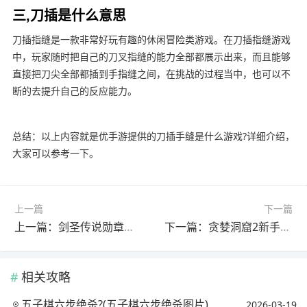
三,刀插是什么意思
刀插指缝是一款非常好玩有趣的休闲冒险类游戏。在刀插指缝游戏
中，玩家随时把自己的刀叉指缝的能力全部都展示出来，而且能够
直接把刀尖全部都插到手指缝之间，在挑战的过程当中，也可以不
断的去提升自己的反应能力。
总结：以上内容就是优手游提供的刀插手缝是什么游戏?详细介绍，
大家可以参考一下。
上一篇
下一篇
上一篇：剑圣传说勋章选哪个?(剑圣传说勋章选哪个技能)
下一篇：贪婪洞窟2新手玩什么职业?(贪婪洞窟2新手玩什么职业最好)
相关攻略
五子棋六步绝杀?(五子棋六步绝杀图片)
2026-03-19