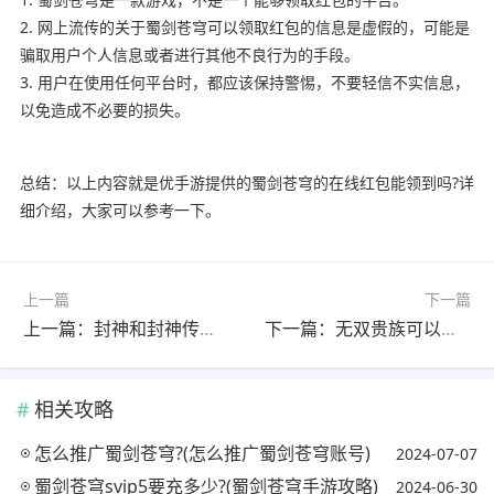
2. 网上流传的关于蜀剑苍穹可以领取红包的信息是虚假的，可能是
骗取用户个人信息或者进行其他不良行为的手段。
3. 用户在使用任何平台时，都应该保持警惕，不要轻信不实信息，
以免造成不必要的损失。
总结：以上内容就是优手游提供的蜀剑苍穹的在线红包能领到吗?详
细介绍，大家可以参考一下。
上一篇
下一篇
上一篇：封神和封神传奇有联系吗?(封神和封神传奇有联系吗)
下一篇：无双贵族可以领1000积分吗?(王者荣耀无双礼包怎么抽)
相关攻略
怎么推广蜀剑苍穹?(怎么推广蜀剑苍穹账号)
2024-07-07
蜀剑苍穹svip5要充多少?(蜀剑苍穹手游攻略)
2024-06-30