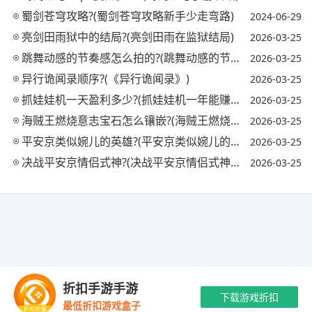
蜀剑苍穹攻略?(蜀剑苍穹攻略新手少走弯路)
2024-06-29
亮剑田雨狱中的结局?(亮剑田雨在监狱结局)
2026-03-25
跳舞动感的节奏感怎么拍的?(跳舞动感的节奏感怎么拍的视频)
2026-03-25
异行诡闻录顺序?(《异行诡闻录》)
2026-03-25
抓娃娃机一天盈利多少?(抓娃娃机一年能赚多少钱)
2026-03-25
海贼王燃烧意志宝石怎么镶嵌?(海贼王燃烧意志宝石镶嵌攻略)
2026-03-25
平安京类似婉儿的英雄?(平安京类似婉儿的英雄名字)
2026-03-25
决战平安京情侣式神?(决战平安京情侣式神怎么获得)
2026-03-25
Copyright © 2021-2035 优手游 版权所有 网站备案号：
陕ICP备
折扣手游手游
2024042416号-1
抵制不良游戏 拒绝盗版游戏 注意自我保护 谨防受骗上
下载游戏折扣
最低折扣游戏盒子
当 适度游戏益脑 沉迷游戏伤身 合理安排时间
最新资讯