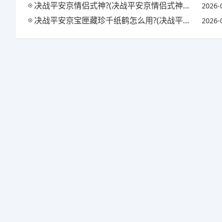
决战平安京情侣式神?(决战平安京情侣式神怎么获得)
2026-
决战平安京宝匣藏珍千纸鹤怎么用?(决战平安京匣中珍宝活动)
2026-