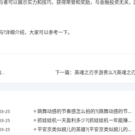
与者可以展示实力和技巧，获得荣誉和奖励，与金融投资无关，
吗?详细介绍，大家可以参考一下。
上一篇：无双贵族可以领1000积分吗?(王者荣耀无双礼包怎么抽)
下一篇：英魂之刃手游贵么?(英魂之刃
跳舞动感的节奏感怎么拍的?(跳舞动感的节奏感怎么拍的视频)
03-25
抓娃娃机一天盈利多少?(抓娃娃机一年能赚多少钱)
03-25
平安京类似婉儿的英雄?(平安京类似婉儿的英雄名字)
03-25