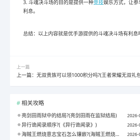
3. 斗魂决斗场的目的是提供一种
竞技
娱乐方式，让参
利息。
总结：以上内容就是优手游提供的斗魂决斗场有利息
上一篇
相关攻略
亮剑田雨狱中的结局?(亮剑田雨在监狱结局)
2026-
异行诡闻录顺序?(《异行诡闻录》)
2026-
海贼王燃烧意志宝石怎么镶嵌?(海贼王燃烧意志宝石镶嵌攻略)
2026-