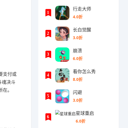
行走大师
1
4.0折
长白觉醒
2
3.0折
崩溃
3
6.0折
看你怎么秀
要支付或
4
8.0折
斗魂决斗
所在。
闪避
5
3.0折
星球重启
6
6.0折