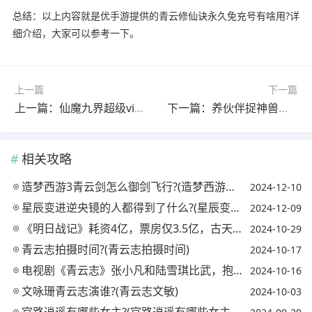
总结：以上内容就是优手游提供的青云修仙诀永久免充号有啥用?详
细介绍，大家可以参考一下。
上一篇
下一篇
上一篇：仙魔九界超级vip转盘能抽到大奖吗?(仙魔九界超级vip转盘能抽到大奖吗)
下一篇：养伙伴捉神兽怎么召唤伙伴?(养伙伴捉神兽技能)
相关攻略
造梦西游3青云剑怎么御剑飞行?(造梦西游三青云剑怎么飞)
2024-12-10
星辰变进逆央镜的人都得到了什么?(星辰变中的逆央)
2024-12-09
《明日战记》耗资4亿，票房仅3.5亿，古天乐的1500万粉丝去哪了?(古天乐拍的明日战记为何迟迟不上映)
2024-10-29
青云志拍摄时间?(青云志拍摄时间)
2024-10-17
电视剧《青云志》张小凡和陆雪琪比武，抱着陆雪琪转了一圈的画面是第几集?
2024-10-16
文咏珊青云志演谁?(青云志文敏)
2024-10-03