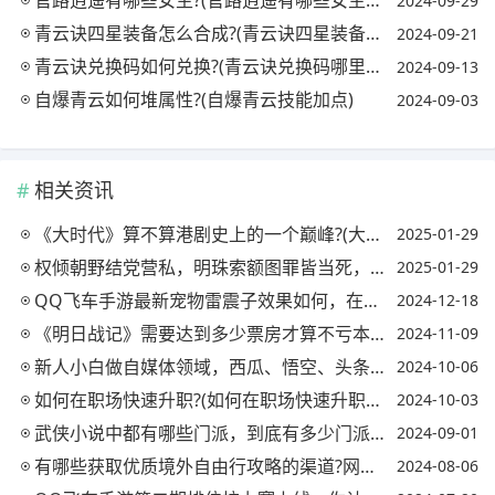
官路逍遥有哪些女主?(官路逍遥有哪些女主名字)
2024-09-29
青云诀四星装备怎么合成?(青云诀四星装备怎么合成不了)
2024-09-21
青云诀兑换码如何兑换?(青云诀兑换码哪里兑换)
2024-09-13
自爆青云如何堆属性?(自爆青云技能加点)
2024-09-03
相关资讯
《大时代》算不算港剧史上的一个巅峰?(大时代是港剧吗)
2025-01-29
权倾朝野结党营私，明珠索额图罪皆当死，但下场为何有天壤之别?
2025-01-29
QQ飞车手游最新宠物雷震子效果如何，在比赛中是否实用?(qq飞车雷震子宠物多少钱可以出)
2024-12-18
《明日战记》需要达到多少票房才算不亏本?(明日战记票房是多少)
2024-11-09
新人小白做自媒体领域，西瓜、悟空、头条、这三个平台，从哪下手呢?
2024-10-06
如何在职场快速升职?(如何在职场快速升职呢)
2024-10-03
武侠小说中都有哪些门派，到底有多少门派?(武侠小说中都有哪些门派,到底有多少门派组织)
2024-09-01
有哪些获取优质境外自由行攻略的渠道?网站，论坛等均可，附特点更好?感谢?
2024-08-06