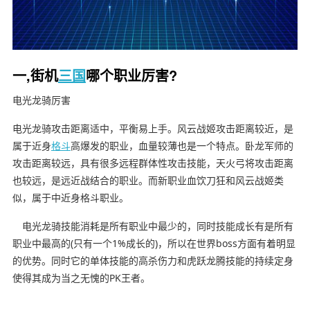
一,街机
三国
哪个职业厉害?
电光龙骑厉害
电光龙骑攻击距离适中，平衡易上手。风云战姬攻击距离较近，是
属于近身
格斗
高爆发的职业，血量较薄也是一个特点。卧龙军师的
攻击距离较远，具有很多远程群体性攻击技能，天火弓将攻击距离
也较远，是远近战结合的职业。而新职业血饮刀狂和风云战姬类
似，属于中近身格斗职业。
电光龙骑技能消耗是所有职业中最少的，同时技能成长有是所有
职业中最高的(只有一个1%成长的)，所以在世界boss方面有着明显
的优势。同时它的单体技能的高杀伤力和虎跃龙腾技能的持续定身
使得其成为当之无愧的PK王者。