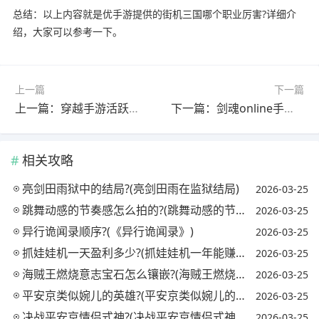
总结：以上内容就是优手游提供的街机三国哪个职业厉害?详细介
绍，大家可以参考一下。
上一篇
下一篇
上一篇：穿越手游活跃得钻石有什么用?(手游穿越怎么刷活跃值)
下一篇：剑魂online手游是哪个国家的游戏?(剑魂online手游是哪个国家的游戏呀)
相关攻略
亮剑田雨狱中的结局?(亮剑田雨在监狱结局)
2026-03-25
跳舞动感的节奏感怎么拍的?(跳舞动感的节奏感怎么拍的视频)
2026-03-25
异行诡闻录顺序?(《异行诡闻录》)
2026-03-25
抓娃娃机一天盈利多少?(抓娃娃机一年能赚多少钱)
2026-03-25
海贼王燃烧意志宝石怎么镶嵌?(海贼王燃烧意志宝石镶嵌攻略)
2026-03-25
平安京类似婉儿的英雄?(平安京类似婉儿的英雄名字)
2026-03-25
决战平安京情侣式神?(决战平安京情侣式神怎么获得)
2026-03-25