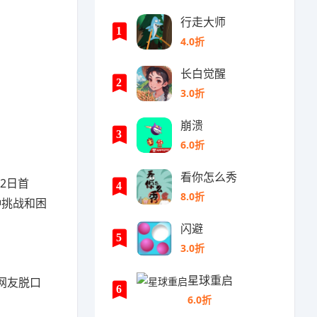
行走大师
1
4.0折
长白觉醒
2
3.0折
崩溃
3
6.0折
看你怎么秀
2日首
4
8.0折
种挑战和困
闪避
5
3.0折
星球重启
网友脱口
6
6.0折