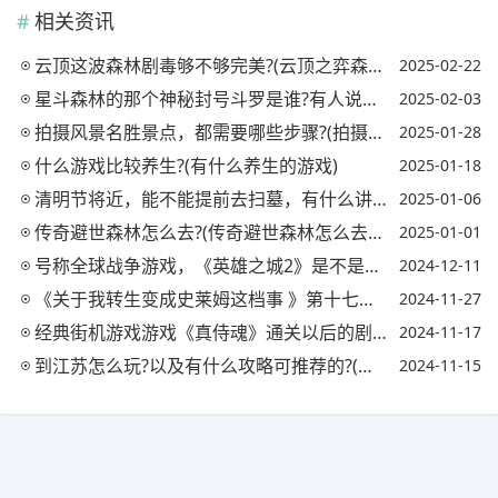
相关资讯
云顶这波森林剧毒够不够完美?(云顶之弈森林)
2025-02-22
星斗森林的那个神秘封号斗罗是谁?有人说是唐晨，可能吗?(星斗森林最强的是谁)
2025-02-03
拍摄风景名胜景点，都需要哪些步骤?(拍摄景点技巧)
2025-01-28
什么游戏比较养生?(有什么养生的游戏)
2025-01-18
清明节将近，能不能提前去扫墓，有什么讲究?(清明节能提前一天扫墓吗)
2025-01-06
传奇避世森林怎么去?(传奇避世森林怎么去地狱)
2025-01-01
号称全球战争游戏，《英雄之城2》是不是噱头大于本身玩法?(英雄之城2官网)
2024-12-11
《关于我转生变成史莱姆这档事 》第十七话讲了什么?米莉姆为什么穿上了水手服?
2024-11-27
经典街机游戏游戏《真侍魂》通关以后的剧情到底讲了什么?
2024-11-17
到江苏怎么玩?以及有什么攻略可推荐的?(去江苏玩路线推荐)
2024-11-15