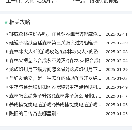
上一篇：为何《反恐精英全球攻势CS:GO》中只玩炙热沙城2、沙漠迷城和地狱小镇地图的玩家特别多?
下一篇：镇魂街武神躯手游杨延昭怎么样?(镇魂街武神躯手游杨落七)
相关攻略
挪威森林猫好养吗，注意饲养细节?(挪威森林猫好养活吗)
2025-02-11
砸罐子挑战童话森林第三关怎么过?(砸罐子攻略)
2025-02-09
森林冰火人3的游戏攻略?(森林冰火人3的游戏攻略图)
2025-02-08
森林火把怎么合成永不熄灭?(森林 火把合成)
2025-02-04
龙族幻想月下猫异闻怎么做?(龙族幻想月下猫异闻全流程)
2025-01-29
与好友绝交，是一种怎样的体验?(与好友绝交的话)
2025-01-23
生存与建造联机如何养宠物?(生存建造联机手游)
2025-01-19
森林怎么给斧子升级?(森林斧子怎么强化厉害)
2025-01-17
养成捕捉类电脑游戏?(养成捕捉类电脑游戏有哪些)
2025-01-06
陈旧的弓传奇去哪里刷?
2025-01-03