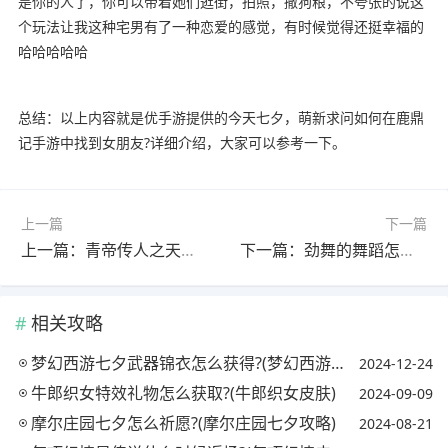
是你的人了，你可以带着她们逛街，拍照，撒狗粮，不夸张的说这
个玩法让我这种宅男有了一种恋爱的感觉，有时候觉得还挺幸福的
哈哈哈哈哈
总结：以上内容就是优手游提供的今天七夕，萌新求问如何在鹿鼎
记手游中找到女朋友?详细介绍，大家可以参考一下。
上一篇
下一篇
上一篇：青帝传人之天帝，谁看过?(青帝传人之天帝,谁看过小说)
下一篇：劲舞的舞蹈怎么样?(劲舞的舞蹈怎么样好看)
相关攻略
梦幻西游七夕武器锦衣怎么获得?(梦幻西游七夕武器锦衣怎么获得视频)
2024-12-24
牛郎织女特效礼物怎么获取?(牛郎织女皮肤)
2024-09-09
摩尔庄园七夕怎么祈愿?(摩尔庄园七夕攻略)
2024-08-21