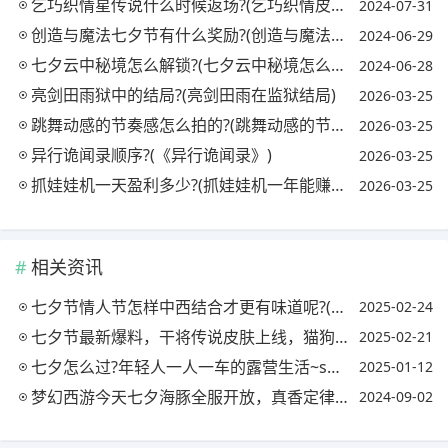
乞巧织情星传说什么时候返场?(乞巧织情皮肤怎么获得)
2024-07-31
创造与魔法七夕节有什么奖励?(创造与魔法七夕节有什么奖励嘛)
2024-06-29
七夕云中秘境怎么解锁?(七夕云中秘境怎么解锁不了)
2024-06-28
亮剑田雨狱中的结局?(亮剑田雨在监狱结局)
2026-03-25
跳舞动感的节奏感怎么拍的?(跳舞动感的节奏感怎么拍的视频)
2026-03-25
异行诡闻录顺序?(《异行诡闻录》)
2026-03-25
抓娃娃机一天盈利多少?(抓娃娃机一年能赚多少钱)
2026-03-25
相关资讯
七夕节情人节怎样中西结合才更有味道呢?(中西情人节对比)
2025-02-24
七夕节最新爆料，干将传说皮肤上线，猫狗天使星元推出，五个bug修复，你觉得如何?
2025-02-21
七夕怎么过?年轻人一人一车的露营生活~solo camping它不香吗?(一个人去露营,要注意什么)
2025-01-12
梦幻西游今天七夕海豚全服开放，真香定律再现，你花了多少钱才抽中的?
2024-09-02