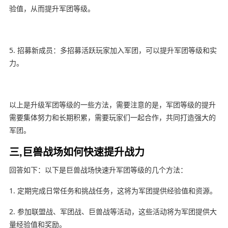
验值，从而提升军团等级。
5. 招募新成员：多招募活跃玩家加入军团，可以提升军团等级和实
力。
以上是升级军团等级的一些方法，需要注意的是，军团等级的提升
需要集体努力和长期积累，需要玩家们一起合作，共同打造强大的
军团。
三,巨兽战场如何快速提升战力
回答如下：以下是巨兽战场快速升军团等级的几个方法：
1. 定期完成日常任务和挑战任务，这将为军团提供经验值和资源。
2. 参加联盟战、军团战、巨兽战等活动，这些活动将为军团提供大
量经验值和奖励。