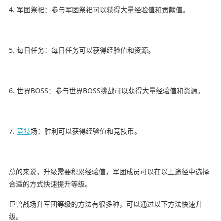
4. 军团祭祀：参与军团祭祀可以获得大量经验值和贡献值。
5. 每日任务：每日任务可以获得经验值和资源。
6. 世界BOSS：参与世界BOSS挑战可以获得大量经验值和资源。
7.
竞技
场：胜利可以获得经验值和竞技币。
总的来说，升级需要积累经验值，军团成员可以在以上途径中选择
合适的方式快速提升等级。
巨兽战场升军团等级的方法有很多种，可以通过以下方法快速升
级。