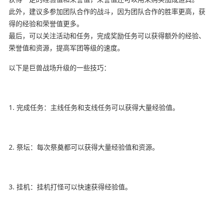
此外，建议多参加团队合作的战斗，因为团队合作的胜率更高，获
得的经验和荣誉值更多。
最后，可以关注活动和任务，完成奖励任务可以获得额外的经验、
荣誉值和资源，提高军团等级的速度。
以下是巨兽战场升级的一些技巧：
1. 完成任务：主线任务和支线任务可以获得大量经验值。
2. 祭坛：每次祭奠都可以获得大量经验值和资源。
3. 挂机：挂机打怪可以快速获得经验值。