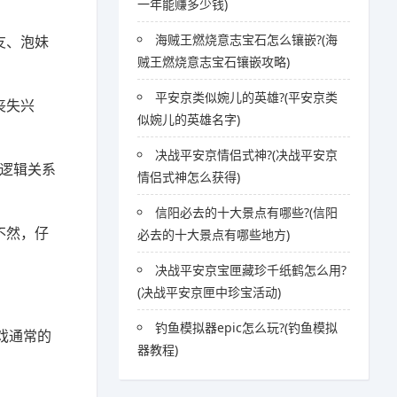
一年能赚多少钱)
海贼王燃烧意志宝石怎么镶嵌?(海
友、泡妹
贼王燃烧意志宝石镶嵌攻略)
平安京类似婉儿的英雄?(平安京类
丧失兴
似婉儿的英雄名字)
决战平安京情侣式神?(决战平安京
，逻辑关系
情侣式神怎么获得)
信阳必去的十大景点有哪些?(信阳
不然，仔
必去的十大景点有哪些地方)
决战平安京宝匣藏珍千纸鹤怎么用?
(决战平安京匣中珍宝活动)
钓鱼模拟器epic怎么玩?(钓鱼模拟
戏通常的
器教程)