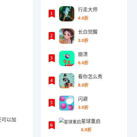
行走大师
1
4.0折
长白觉醒
2
3.0折
崩溃
3
6.0折
看你怎么秀
4
8.0折
闪避
5
3.0折
还可以加
星球重启
6
6.0折