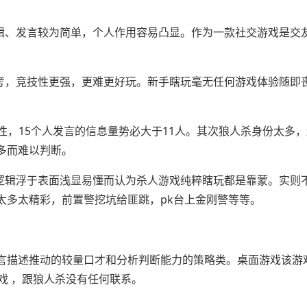
逻辑、发言较为简单，个人作用容易凸显。作为一款社交游戏是交
思考，竞技性更强，更难更好玩。新手瞎玩毫无任何游戏体验随即
戏性，15个人发言的信息量势必大于11人。其次狼人杀身份太多
多而难以判断。
杀逻辑浮于表面浅显易懂而认为杀人游戏纯粹瞎玩都是靠蒙。实则
太多太精彩，前置警挖坑给匪跳，pk台上金刚警等等。
言描述推动的较量口才和分析判断能力的策略类。桌面游戏该游
戏 ，跟狼人杀没有任何联系。