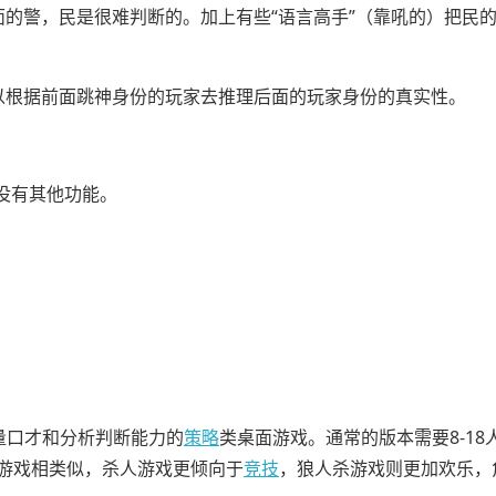
前面的警，民是很难判断的。加上有些“语言高手”（靠吼的）把民
可以根据前面跳神身份的玩家去推理后面的玩家身份的真实性。
没有其他功能。
较量口才和分析判断能力的
策略
类桌面游戏。通常的版本需要8-18
人游戏相类似，杀人游戏更倾向于
竞技
，狼人杀游戏则更加欢乐，