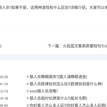
狼人杀?如果不是，这两种游戏有什么区别?详细介绍，大家可以
)
下一篇：火焰蓝文案高质量短句?(火
狼人杀睁眼顺序?(狼人请睁眼语音)
03-20
狼人杀欧律狄刻怎么玩?(欧律狄刻是什么神)
01-15
soul狼人杀攻略?
12-13
狼人杀船村长牌是什么?(船长屯野)
10-18
你好客人怎么多人玩?(你好客人怎么多人玩啊)
09-05