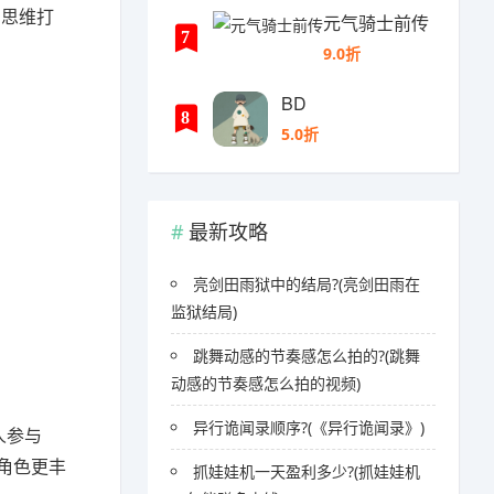
的思维打
元气骑士前传
7
9.0折
BD
8
5.0折
最新攻略
亮剑田雨狱中的结局?(亮剑田雨在
监狱结局)
跳舞动感的节奏感怎么拍的?(跳舞
动感的节奏感怎么拍的视频)
异行诡闻录顺序?(《异行诡闻录》)
人参与
角色更丰
抓娃娃机一天盈利多少?(抓娃娃机