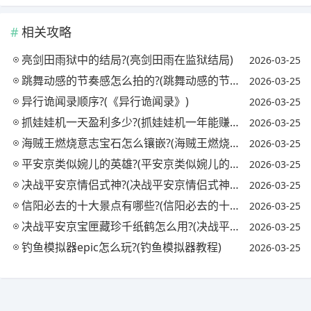
相关攻略
亮剑田雨狱中的结局?(亮剑田雨在监狱结局)
2026-03-25
跳舞动感的节奏感怎么拍的?(跳舞动感的节奏感怎么拍的视频)
2026-03-25
异行诡闻录顺序?(《异行诡闻录》)
2026-03-25
抓娃娃机一天盈利多少?(抓娃娃机一年能赚多少钱)
2026-03-25
海贼王燃烧意志宝石怎么镶嵌?(海贼王燃烧意志宝石镶嵌攻略)
2026-03-25
平安京类似婉儿的英雄?(平安京类似婉儿的英雄名字)
2026-03-25
决战平安京情侣式神?(决战平安京情侣式神怎么获得)
2026-03-25
信阳必去的十大景点有哪些?(信阳必去的十大景点有哪些地方)
2026-03-25
决战平安京宝匣藏珍千纸鹤怎么用?(决战平安京匣中珍宝活动)
2026-03-25
钓鱼模拟器epic怎么玩?(钓鱼模拟器教程)
2026-03-25