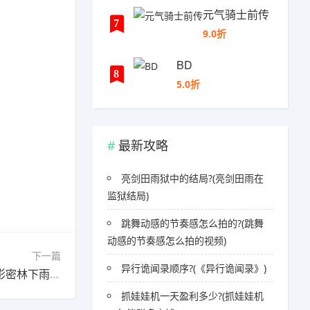
元气骑士前传
7
9.0折
BD
8
5.0折
最新攻略
亮剑田雨狱中的结局?(亮剑田雨在
监狱结局)
跳舞动感的节奏感怎么拍的?(跳舞
动感的节奏感怎么拍的视频)
下一篇
异行诡闻录顺序?(《异行诡闻录》)
下一篇：小森灵月下丹桂怎么获得?(小森生活月影密林下雨有什么)
抓娃娃机一天盈利多少?(抓娃娃机