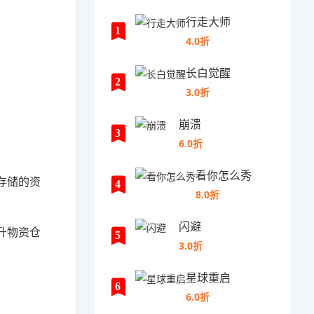
行走大师
1
4.0折
长白觉醒
2
3.0折
崩溃
3
6.0折
看你怎么秀
存储的资
4
8.0折
闪避
升物资仓
5
3.0折
星球重启
6
6.0折