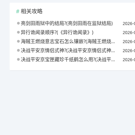
相关攻略
亮剑田雨狱中的结局?(亮剑田雨在监狱结局)
2026-
异行诡闻录顺序?(《异行诡闻录》)
2026-
海贼王燃烧意志宝石怎么镶嵌?(海贼王燃烧意志宝石镶嵌攻略)
2026-
决战平安京情侣式神?(决战平安京情侣式神怎么获得)
2026-
决战平安京宝匣藏珍千纸鹤怎么用?(决战平安京匣中珍宝活动)
2026-