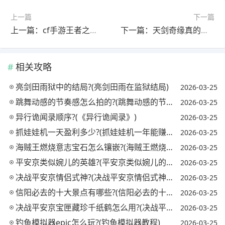
上一篇
下一篇
上一篇：cf手游王者之心上线时间?(cf手游王者之心上线时间表)
下一篇：天剑奇缘真的能提现吗?(天剑奇缘真的能提现吗)
相关攻略
亮剑田雨狱中的结局?(亮剑田雨在监狱结局)
2026-03-25
跳舞动感的节奏感怎么拍的?(跳舞动感的节奏感怎么拍的视频)
2026-03-25
异行诡闻录顺序?(《异行诡闻录》)
2026-03-25
抓娃娃机一天盈利多少?(抓娃娃机一年能赚多少钱)
2026-03-25
海贼王燃烧意志宝石怎么镶嵌?(海贼王燃烧意志宝石镶嵌攻略)
2026-03-25
平安京类似婉儿的英雄?(平安京类似婉儿的英雄名字)
2026-03-25
决战平安京情侣式神?(决战平安京情侣式神怎么获得)
2026-03-25
信阳必去的十大景点有哪些?(信阳必去的十大景点有哪些地方)
2026-03-25
决战平安京宝匣藏珍千纸鹤怎么用?(决战平安京匣中珍宝活动)
2026-03-25
钓鱼模拟器epic怎么玩?(钓鱼模拟器教程)
2026-03-25