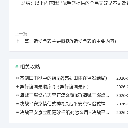
总结：以上内容就是优手游提供的全民无双是不是改
上一篇
上一篇：诸侯争霸主要概括?(诸侯争霸的主要内容)
相关攻略
亮剑田雨狱中的结局?(亮剑田雨在监狱结局)
2026-
异行诡闻录顺序?(《异行诡闻录》)
2026-
海贼王燃烧意志宝石怎么镶嵌?(海贼王燃烧意志宝石镶嵌攻略)
2026-
决战平安京情侣式神?(决战平安京情侣式神怎么获得)
2026-
决战平安京宝匣藏珍千纸鹤怎么用?(决战平安京匣中珍宝活动)
2026-