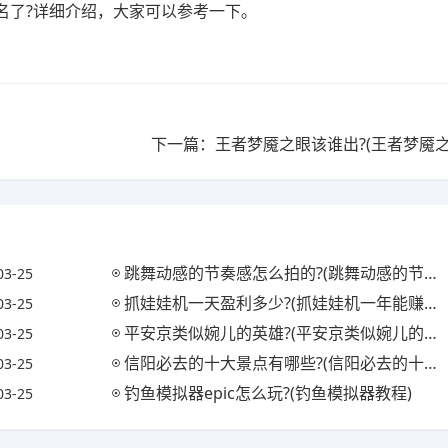
名了?详细介绍，大家可以参考一下。
下一篇：王者梦魇之眼该谁出?(王者梦魇之
跳舞动感的节奏感怎么拍的?(跳舞动感的节奏感怎么拍的视频)
03-25
抓娃娃机一天盈利多少?(抓娃娃机一年能赚多少钱)
03-25
平安京类似婉儿的英雄?(平安京类似婉儿的英雄名字)
03-25
信阳必去的十大景点有哪些?(信阳必去的十大景点有哪些地方)
03-25
钓鱼模拟器epic怎么玩?(钓鱼模拟器教程)
03-25