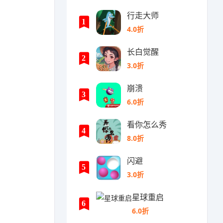
行走大师
1
4.0折
长白觉醒
2
3.0折
崩溃
3
6.0折
看你怎么秀
4
8.0折
闪避
5
3.0折
星球重启
6
6.0折