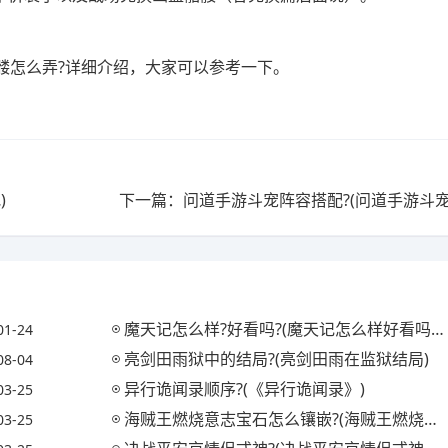
髅怎么弄?详细介绍，大家可以参考一下。
)
下一篇：问道手游斗宠阵容搭配?(问道手游斗宠
魔天记怎么样?好看吗?(魔天记怎么样好看吗知乎)
01-24
亮剑田雨狱中的结局?(亮剑田雨在监狱结局)
08-04
异行诡闻录顺序?(《异行诡闻录》)
03-25
海贼王燃烧意志宝石怎么镶嵌?(海贼王燃烧意志宝石镶嵌攻略)
03-25