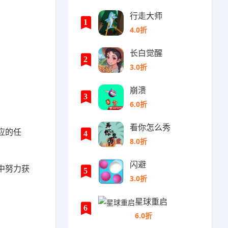
行走大师
1
4.0折
长白觉醒
2
3.0折
崩溃
3
6.0折
看你怎么秀
应的任
4
8.0折
闪避
中努力获
5
3.0折
星球重启
6
6.0折