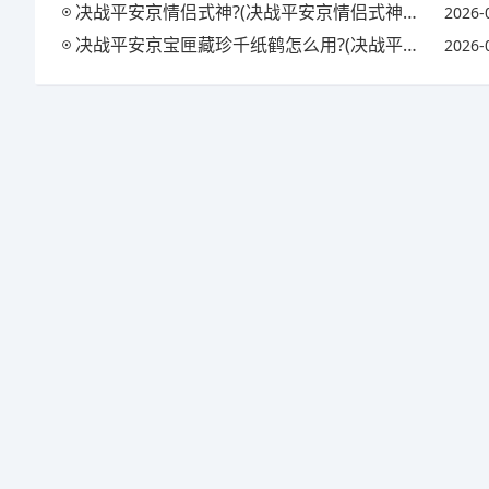
决战平安京情侣式神?(决战平安京情侣式神怎么获得)
2026-
决战平安京宝匣藏珍千纸鹤怎么用?(决战平安京匣中珍宝活动)
2026-