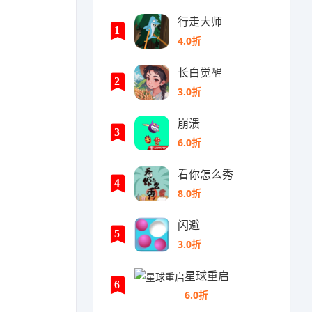
行走大师
1
4.0折
长白觉醒
2
3.0折
崩溃
3
6.0折
看你怎么秀
4
8.0折
闪避
5
3.0折
星球重启
6
6.0折