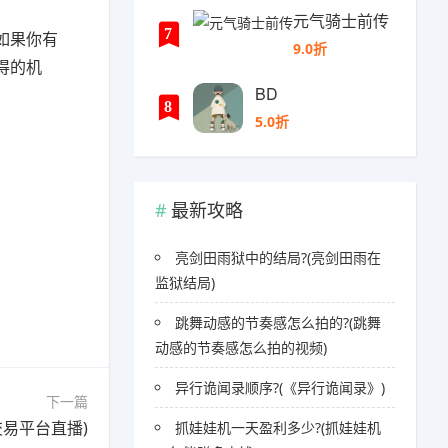
元气骑士前传
7
如果你有
9.0折
得的机
BD
8
5.0折
最新攻略
亮剑田雨狱中的结局?(亮剑田雨在
监狱结局)
跳舞动感的节奏感怎么拍的?(跳舞
动感的节奏感怎么拍的视频)
异行诡闻录顺序?(《异行诡闻录》)
下一篇
易平台直播)
抓娃娃机一天盈利多少?(抓娃娃机