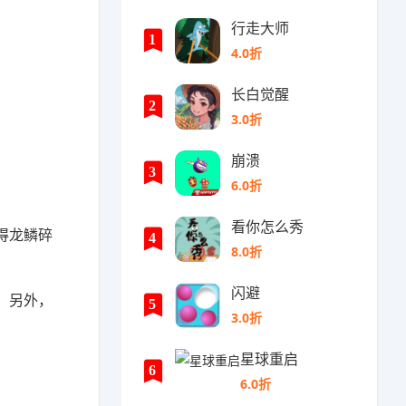
行走大师
1
4.0折
长白觉醒
2
3.0折
崩溃
3
6.0折
看你怎么秀
得龙鳞碎
4
8.0折
闪避
。另外，
5
3.0折
星球重启
6
6.0折