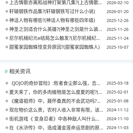
上古情歌亦离和战神打架第几集?(上古情歌烈阳是第几集变成人的)
2026-02-10
轩辕钢铁作品集?(轩辕钢铁写过什么小说)
2026-01-20
神话人物有哪些?(神话人物有哪些四年级)
2025-12-26
神圣之剑适合什么英雄?(神圣之剑是什么装备)
2025-11-26
尼尔机械纪元e结局怎么触发?(尼尔机械纪元e结局小游戏怎么过)
2025-11-24
甜蜜家园蜘蛛怪变异原因?(甜蜜家园蜘蛛人)
2025-10-07
相关资讯
《JOJO的奇妙冒险》:败者食尘那么强，吉良吉影到底输在哪?你怎么看?
2025-03-18
夏天来了，你的多肉植物是怎么度夏的呢?(多肉如何度夏)
2025-02-01
《魔道祖师》中，聂怀桑真的不会武功吗?那凭什么做家主?为何这么久没人敢动他?
2025-01-08
现在物价这么贵，农村人收入非常有限，该如何在农村生存呢?(农村的物价比城里还贵)
2024-11-12
街机游戏《 变身忍者》中各种敌人叫什么名字，有哪些特技?有哪几个小BOSS?
2024-11-10
在《水浒传》中，造成潘金莲命运悲剧的原因有哪些?(潘金莲在水浒传中的人物形象)
2024-11-03