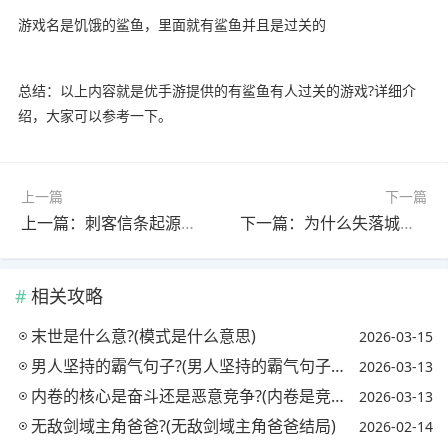
游戏名是饥饿的鲨鱼，里面就有鲨鱼并且是过关的
总结：以上内容就是优手游提供的有鲨鱼有人过关的游戏?详细介
绍，大家可以参考一下。
上一篇
下一篇
上一篇：刺客信条起源重复挑战神邸有没有奖励?(刺客信条起源神祗试炼)
下一篇：为什么失落城堡还登录不上解决方法?(为什么失落城堡登录失败)
相关攻略
末世是什么意?(模式是什么意思)
2026-03-15
男人坚持的霸气句子?(男人坚持的霸气句子图片)
2026-03-13
内卷的核心是奋斗还是恶意竞争?(内卷是竞争,它来自于欲望和惰性)
2026-03-13
无敌剑域主角爸爸?(无敌剑域主角爸爸结局)
2026-02-14