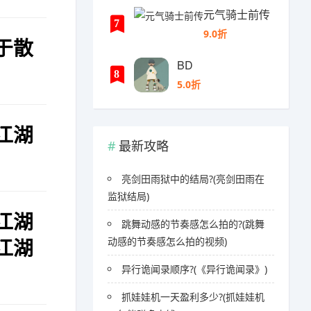
元气骑士前传
7
9.0折
于散
BD
8
5.0折
江湖
最新攻略
亮剑田雨狱中的结局?(亮剑田雨在
监狱结局)
江湖
跳舞动感的节奏感怎么拍的?(跳舞
江湖
动感的节奏感怎么拍的视频)
异行诡闻录顺序?(《异行诡闻录》)
抓娃娃机一天盈利多少?(抓娃娃机