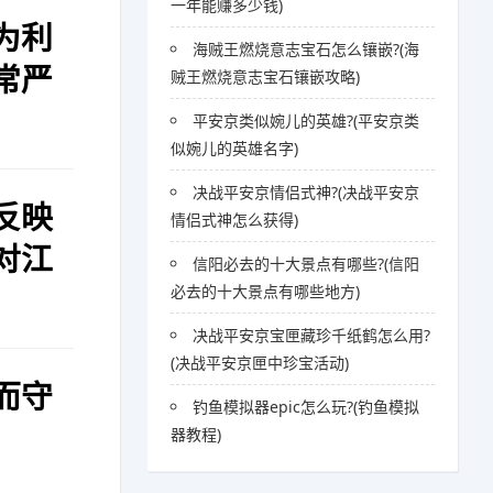
一年能赚多少钱)
为利
海贼王燃烧意志宝石怎么镶嵌?(海
常严
贼王燃烧意志宝石镶嵌攻略)
平安京类似婉儿的英雄?(平安京类
似婉儿的英雄名字)
决战平安京情侣式神?(决战平安京
反映
情侣式神怎么获得)
对江
信阳必去的十大景点有哪些?(信阳
必去的十大景点有哪些地方)
决战平安京宝匣藏珍千纸鹤怎么用?
(决战平安京匣中珍宝活动)
而守
钓鱼模拟器epic怎么玩?(钓鱼模拟
器教程)