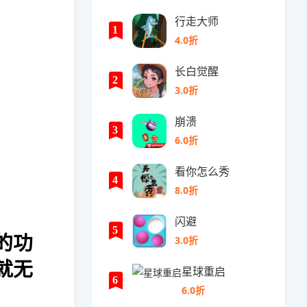
行走大师
1
4.0折
长白觉醒
2
3.0折
崩溃
3
6.0折
看你怎么秀
4
8.0折
闪避
5
的功
3.0折
就无
星球重启
6
6.0折