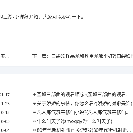
的江湖吗?详细介绍，大家可以参考一下。
上一篇：王者如何快速获取英雄嫦娥?(王者如何快速获取英雄嫦娥技能)
圣墟三部曲的观看顺序?(圣墟三部曲的观看顺序是)
01-17
关于娇娇的事情，你怎么看?(娇娇的对象是谁)
11-23
凡人炼气筑基修仙小说?(凡人炼气筑基修仙小说下载)
10-15
什么叫天子?(smoggy为什么叫天子)
10-05
80年代街机射击闯关游戏?(80年代街机射击闯关游戏大全)
10-04