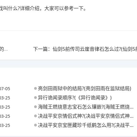
戏叫什么?详细介绍，大家可以参考一下。
上一篇：ios有什么好玩的单机射击游戏?(ios有什么好玩的单机射击游戏手游)
亮剑田雨狱中的结局?(亮剑田雨在监狱结局)
07-05
异行诡闻录顺序?(《异行诡闻录》)
03-25
海贼王燃烧意志宝石怎么镶嵌?(海贼王燃烧意志宝石镶嵌攻略)
03-25
决战平安京情侣式神?(决战平安京情侣式神怎么获得)
03-25
决战平安京宝匣藏珍千纸鹤怎么用?(决战平安京匣中珍宝活动)
03-25