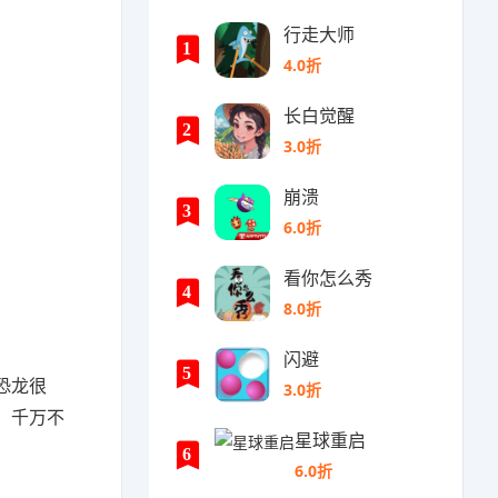
行走大师
1
4.0折
长白觉醒
2
3.0折
崩溃
3
6.0折
看你怎么秀
4
8.0折
闪避
5
恐龙很
3.0折
，千万不
星球重启
6
6.0折