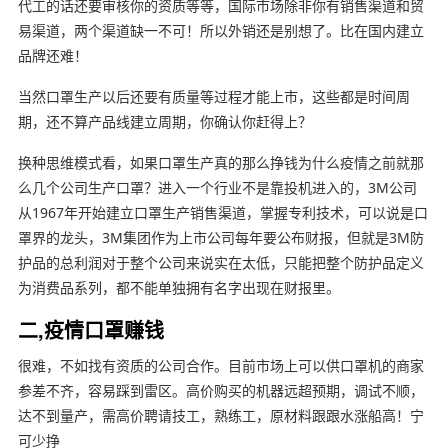
代工的话还要审核你的资质等等，国际市场除非你有销售渠道和贸
易渠道，两个渠道缺一不可！所以外销还是别想了。比在国内建立
品牌还难！
当然口罩生产以后还要有质量等过程才能上市，这些都是时间周
期，还不算产品线建立周期，你确认你赶得上？
换种思维模式看，如果口罩生产真的那么挣钱为什么疫情之前就那
么几个公司生产口罩？进入一个行业不是靠投机进入的，3M公司
从1967年开始建立口罩生产销售渠道，掌握专利技术，可以说是口
罩界的龙头，3M集团作为上市公司每年要公布财报，但就是3M防
护品的总利润对于整个公司来说实在太低，只能把整个防护品定义
为消费品系列，都不能单独拥有名字出现在财报里。
二,疫情口罩赚钱
很难，不如找有资质的公司合作。目前市场上可以供口罩机的商家
参差不齐，容易踩到雷区。高价购买的机器远超预期，调试不顺，
达不到量产，需高价聘请技工，熟练工，原材料跟跟水涨船高！宁
可少挣