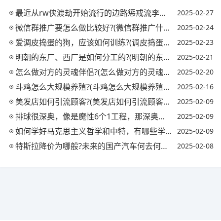
最近从rw侠渡劫开始流行的边路惩戒流李信，有什么特点?(怎么打惩戒流李信)
2025-02-27
微信群推广要怎么做比较好?(微信群推广什么赚钱)
2025-02-24
爱调皮捣蛋的狗，应该如何训练?(调皮捣蛋的狗狗)
2025-02-23
明朝的东厂、西厂是如何分工的?(明朝的东厂和西厂是什么机构)
2025-02-21
怎么做对方的灵魂伴侣?(怎么做对方的灵魂伴侣视频)
2025-02-20
斗鸡怎么大规模养殖?(斗鸡怎么大规模养殖视频)
2025-02-16
美发店如何引流顾客?(美发店如何引流顾客注意)
2025-02-09
排球很深奥，像是魔性6个1工程，那深奥在哪呢，中国女排要在哪些方面加强和提高?
2025-02-09
如何学好马克思主义哲学和中特，有哪些学习方法和一些书籍推荐吗?
2025-02-09
特斯拉降价为哪般?未来的国产汽车何去何从?(国产特斯拉汽车频繁降价,目前价位已经)
2025-02-08