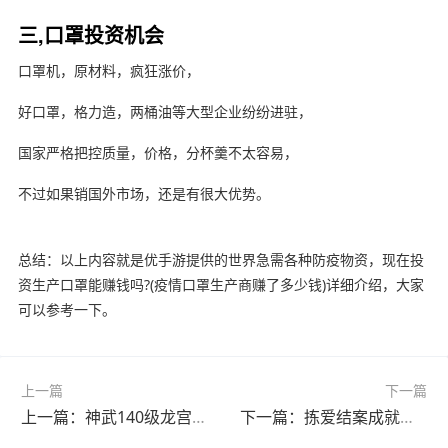
三,口罩投资机会
口罩机，原材料，疯狂涨价，
好口罩，格力造，两桶油等大型企业纷纷进驻，
国家严格把控质量，价格，分杯羹不太容易，
不过如果销国外市场，还是有很大优势。
总结：以上内容就是优手游提供的世界急需各种防疫物资，现在投
资生产口罩能赚钱吗?(疫情口罩生产商赚了多少钱)详细介绍，大家
可以参考一下。
上一篇
下一篇
上一篇：神武140级龙宫魔王和其他门派好玩么?(神武140龙宫还是魔王)
下一篇：拣爱结案成就怎么获得?(拣爱全成就攻略)