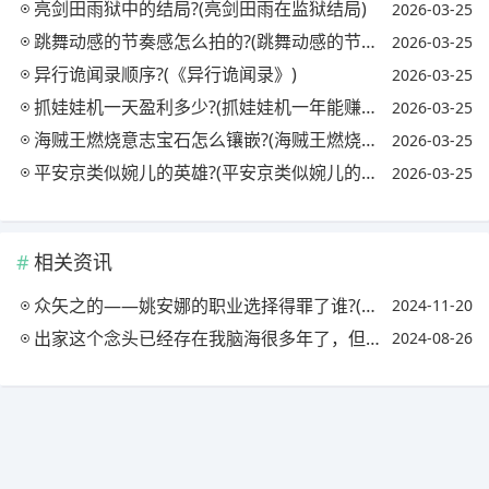
亮剑田雨狱中的结局?(亮剑田雨在监狱结局)
2026-03-25
跳舞动感的节奏感怎么拍的?(跳舞动感的节奏感怎么拍的视频)
2026-03-25
异行诡闻录顺序?(《异行诡闻录》)
2026-03-25
抓娃娃机一天盈利多少?(抓娃娃机一年能赚多少钱)
2026-03-25
海贼王燃烧意志宝石怎么镶嵌?(海贼王燃烧意志宝石镶嵌攻略)
2026-03-25
平安京类似婉儿的英雄?(平安京类似婉儿的英雄名字)
2026-03-25
相关资讯
众矢之的——姚安娜的职业选择得罪了谁?(如何评价姚安娜出道知乎)
2024-11-20
出家这个念头已经存在我脑海很多年了，但我是个独女，既怕父母受委屈，又为生活在尘世而不甘心，该何去何从?
2024-08-26