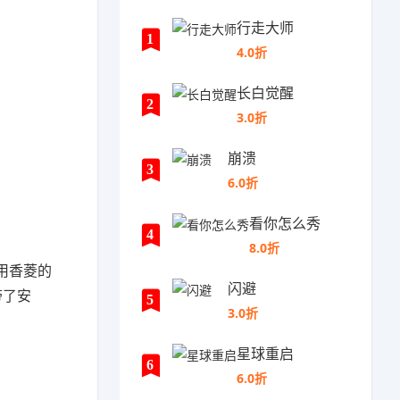
行走大师
1
4.0折
长白觉醒
2
3.0折
崩溃
3
6.0折
看你怎么秀
4
8.0折
用香菱的
闪避
带了安
5
3.0折
星球重启
6
6.0折