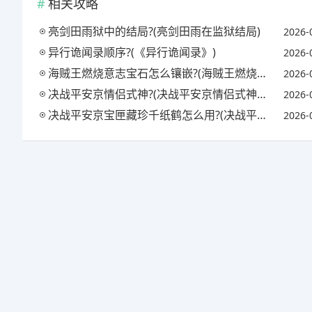
相关攻略
亮剑田雨狱中的结局?(亮剑田雨在监狱结局)
2026-
异行诡闻录顺序?(《异行诡闻录》)
2026-
海贼王燃烧意志宝石怎么镶嵌?(海贼王燃烧意志宝石镶嵌攻略)
2026-
决战平安京情侣式神?(决战平安京情侣式神怎么获得)
2026-
决战平安京宝匣藏珍千纸鹤怎么用?(决战平安京匣中珍宝活动)
2026-