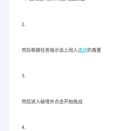
2.
然后根据任务指示追上闯入
遗迹
的香菱
3.
然后进入秘境并点击开始挑战
4.