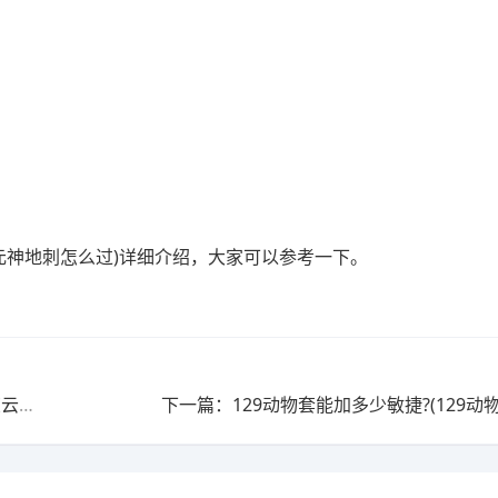
元神地刺怎么过)详细介绍，大家可以参考一下。
上一篇：聂风后期为什么比不上步惊云?(聂风打不过步惊云吗)
下一篇：129动物套能加多少敏捷?(129动