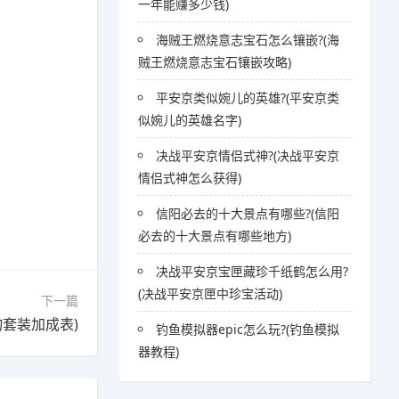
一年能赚多少钱)
海贼王燃烧意志宝石怎么镶嵌?(海
贼王燃烧意志宝石镶嵌攻略)
平安京类似婉儿的英雄?(平安京类
似婉儿的英雄名字)
决战平安京情侣式神?(决战平安京
情侣式神怎么获得)
信阳必去的十大景点有哪些?(信阳
必去的十大景点有哪些地方)
决战平安京宝匣藏珍千纸鹤怎么用?
(决战平安京匣中珍宝活动)
下一篇
物套装加成表)
钓鱼模拟器epic怎么玩?(钓鱼模拟
器教程)