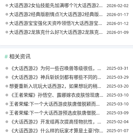
大话西游2女仙技能先加满哪个?(大话西游2女仙技能介绍)
2026-02-02
大话西游2经典版剧情点?(大话西游2经典版攻略细节)
2026-01-17
大话西游宝宝强化天资咋领悟?(大话西游宝宝强化天资可以换吗)
2026-01-12
大话西游2龙族克什么好?(大话西游2龙族克有用吗)
2026-01-09
相关资讯
《大话西游2》为何一些召唤兽等级很低，技能却已经完美毕业?(大话西游2召唤兽等级限制)
2025-03-31
《大话西游2》神兵斩妖剑都有哪些不同的属性?(大话西游2 神兵)
2025-03-29
想要重新入坑玩大话西游2，如果想玩的稍微好点，需要花多少钱?
2025-03-20
《王者荣耀》孙悟空、露娜嫁衣皮肤惊现唐僧八戒彩蛋，是在致敬星爷的《大话西游》吗?
2025-03-10
王者荣耀:下一个大话西游皮肤唐僧脱颖而出，你认为它与哪个英雄搭配更合适?
2025-03-10
王者荣耀:下一个大话西游预选皮肤唐僧脱颖而出，它的最佳搭配英雄是谁?
2025-03-09
《大话西游2》开发组再次提高怪物抗性，对于这件事，你怎么看?
2025-02-04
《大话西游2》什么样的玩家才算是土豪?你见过哪些?(大话西游2最有钱的土豪)
2025-01-07