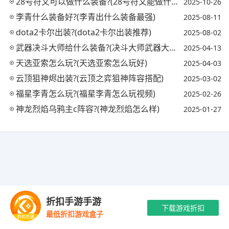
28号符文可以做什么装备?(28号符文能做什么)
2025-10-26
李青什么装备好?(李青出什么装备最强)
2025-08-11
dota2卡尔出装?(dota2卡尔出装推荐)
2025-08-02
武器决斗大师给什么装备?(决斗大师武器大师)
2025-04-13
天选亚索怎么玩?(天选亚索怎么玩好)
2025-04-03
云顶狙神烬出装?(云顶之弈狙神阵容搭配)
2025-03-02
福星李青怎么玩?(福星李青怎么玩视频)
2025-02-26
神龙烈焰乌鸦主c阵容?(神龙烈焰怎么样)
2025-01-27
Copyright © 2021-2035 优手游 版权所有 网站备案号：
陕ICP备
折扣手游手游
2024042416号-1
抵制不良游戏 拒绝盗版游戏 注意自我保护 谨防受骗上
下载游戏折扣
最低折扣游戏盒子
当 适度游戏益脑 沉迷游戏伤身 合理安排时间
最新资讯