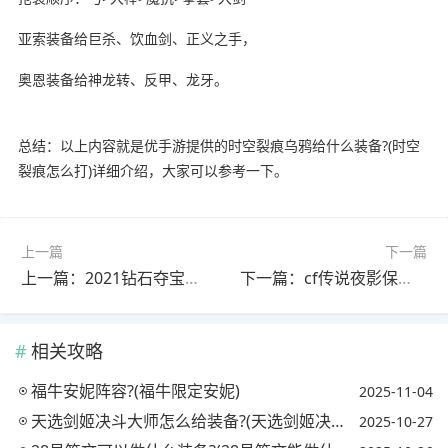
亚索装备给巨杀、饮血剑、正义之手，
奥恩装备给神龙转、反甲、龙牙。
总结：以上内容就是优手游提供的时空裂痕乌鸦给什么装备?(时空
裂痕怎么打)详细介绍，大家可以参考一下。
上一篇
下一篇
上一篇：2021钻石夺宝换哪个英雄好?(钻石夺宝换什么英雄)
下一篇：cf传说夜影保底多少?(cf传说暗夜)
相关攻略
福牛安妮阵容?(福牛限定安妮)
2025-11-04
天选剑姬决斗大师怎么给装备?(天选剑姬决斗大师阵容搭配)
2025-10-27