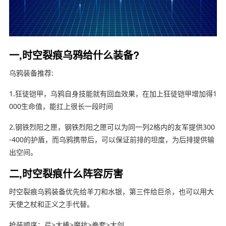
一,时空裂痕乌鸦给什么装备?
乌鸦装备推荐:
1.狂徒铠甲，乌鸦自身技能就有回血效果，在加上狂徒铠甲增加得1
000生命值，能扛上很长一段时间
2.钢铁烈阳之匣，钢铁烈阳之匣可以为同一列2格内的友军提供300
-400的护盾，而乌鸦携带后，可以保证前排的坦度，为后排提供输
出空间。
二,时空裂痕什么阵容厉害
时空裂痕乌鸦装备优先给羊刀和水银，第三件给巨杀，也可以用大
天使之杖和正义之手代替。
抢装顺序：弓>大棒>魔抗>拳套>大剑