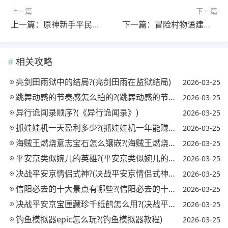
上一篇
下一篇
上一篇：原神新手平民玩家建议练什么英雄?(原神平民玩家必练角色)
下一篇：冒险村物语建筑性价比?(冒险村物语道具对建筑大成功)
相关攻略
亮剑田雨狱中的结局?(亮剑田雨在监狱结局)
2026-03-25
跳舞动感的节奏感怎么拍的?(跳舞动感的节奏感怎么拍的视频)
2026-03-25
异行诡闻录顺序?(《异行诡闻录》)
2026-03-25
抓娃娃机一天盈利多少?(抓娃娃机一年能赚多少钱)
2026-03-25
海贼王燃烧意志宝石怎么镶嵌?(海贼王燃烧意志宝石镶嵌攻略)
2026-03-25
平安京类似婉儿的英雄?(平安京类似婉儿的英雄名字)
2026-03-25
决战平安京情侣式神?(决战平安京情侣式神怎么获得)
2026-03-25
信阳必去的十大景点有哪些?(信阳必去的十大景点有哪些地方)
2026-03-25
决战平安京宝匣藏珍千纸鹤怎么用?(决战平安京匣中珍宝活动)
2026-03-25
钓鱼模拟器epic怎么玩?(钓鱼模拟器教程)
2026-03-25