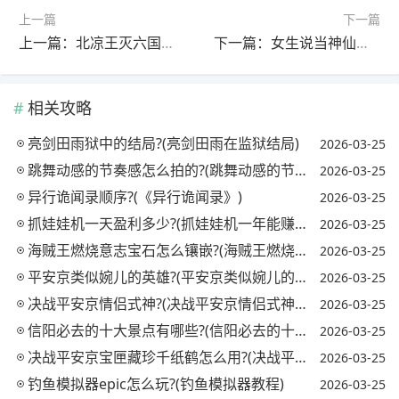
上一篇
下一篇
上一篇：北凉王灭六国那俩谁灭?(北凉被谁灭的)
下一篇：女生说当神仙怎么回?(女生说我是神仙怎么回)
相关攻略
亮剑田雨狱中的结局?(亮剑田雨在监狱结局)
2026-03-25
跳舞动感的节奏感怎么拍的?(跳舞动感的节奏感怎么拍的视频)
2026-03-25
异行诡闻录顺序?(《异行诡闻录》)
2026-03-25
抓娃娃机一天盈利多少?(抓娃娃机一年能赚多少钱)
2026-03-25
海贼王燃烧意志宝石怎么镶嵌?(海贼王燃烧意志宝石镶嵌攻略)
2026-03-25
平安京类似婉儿的英雄?(平安京类似婉儿的英雄名字)
2026-03-25
决战平安京情侣式神?(决战平安京情侣式神怎么获得)
2026-03-25
信阳必去的十大景点有哪些?(信阳必去的十大景点有哪些地方)
2026-03-25
决战平安京宝匣藏珍千纸鹤怎么用?(决战平安京匣中珍宝活动)
2026-03-25
钓鱼模拟器epic怎么玩?(钓鱼模拟器教程)
2026-03-25