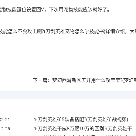
宠物技能键位设置回V，下次用宠物技能应该就好了。
能怎么不会攻击啊?(刀剑英雄宠物怎么学技能书)详细介绍，大
刀剑英雄矿5装备搭配?(刀剑英雄矿战视频)
02-21
刀剑英雄干戚8万跟10万的区别?(刀剑英雄干戚给多少钱)
12-26