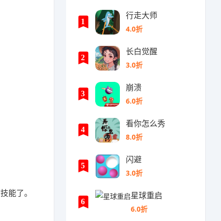
行走大师
1
4.0折
长白觉醒
2
3.0折
崩溃
3
6.0折
看你怎么秀
4
8.0折
闪避
5
3.0折
物技能了。
星球重启
6
6.0折