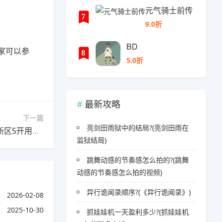
元气骑士前传
7
9.0折
BD
家可以参
8
5.0折
最新攻略
下一篇
亮剑田雨狱中的结局?(亮剑田雨在
下一篇：梦幻西游新区五开用什么攻宝宝?(梦幻新区5开用什么宝宝)
监狱结局)
跳舞动感的节奏感怎么拍的?(跳舞
动感的节奏感怎么拍的视频)
异行诡闻录顺序?(《异行诡闻录》)
2026-02-08
2025-10-30
抓娃娃机一天盈利多少?(抓娃娃机