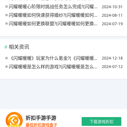
闪耀暖暖心阶限时挑战任务怎么完成?(闪耀暖暖心阶什么时候结算)
2024-10-31
闪耀暖暖如何快速获得婚纱?(闪耀暖暖如何快速获得婚纱碎片)
2024-08-11
闪耀暖暖如何更换联盟?(闪耀暖暖如何更换联盟账号)
2024-07-19
相关资讯
《闪耀暖暖》玩家为什么氪金?(《闪耀暖暖》玩家为什么氪金这么多)
2024-12-18
闪耀暖暖是怎么样的游戏?(闪耀暖暖是怎么样的游戏模式)
2024-07-12
Copyright © 2021-2035 优手游 版权所有 网站备案号：
陕ICP备
折扣手游手游
2024042416号-1
抵制不良游戏 拒绝盗版游戏 注意自我保护 谨防受骗上
下载游戏折扣
最低折扣游戏盒子
当 适度游戏益脑 沉迷游戏伤身 合理安排时间
最新资讯