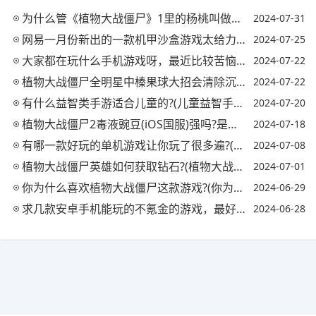
为什么管《植物大战僵尸》1里的杨桃叫做1437?这游戏好玩吗?(植物大战僵尸杨桃为什么叫1437大帝)
2024-07-31
网易一月份新出的一款机甲沙盒游戏太给力，玩家表示差点砸了MC的饭碗，你觉得怎么样?
2024-07-25
大家都在玩什么手机游戏呀，最近比较苦恼，找不到一个适合自己的?
2024-07-22
植物大战僵尸全明星中榛果球大招会清除沉默吗?(植物大战僵尸 榛子)
2024-07-22
有什么益智类手游适合儿童的?(儿童益智手游排行榜)
2024-07-20
植物大战僵尸2毒液豌豆(iOS国服)强吗?是百分比毒伤吗?(植物大战僵尸2毒液豌豆数据)
2024-07-18
有哪一款好玩的单机游戏让你玩了很多遍?(有哪一款好玩的单机游戏让你玩了很多遍英文)
2024-07-08
植物大战僵尸英雄如何获取钻石?(植物大战僵尸英雄如何获取钻石最快)
2024-07-01
你为什么喜欢植物大战僵尸这款游戏?(你为什么喜欢植物大战僵尸这款游戏英语)
2024-06-29
求几款安卓手机能玩的不氪金的游戏，最好是单机?(耐玩又不氪金的安卓手机网游)
2024-06-28