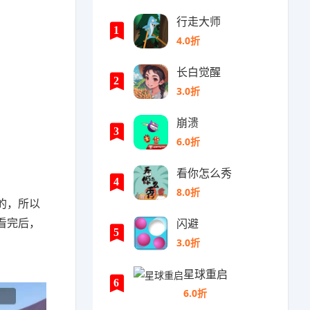
行走大师
1
4.0折
长白觉醒
2
3.0折
崩溃
3
6.0折
看你怎么秀
4
8.0折
的，所以
看完后，
闪避
5
3.0折
星球重启
6
6.0折