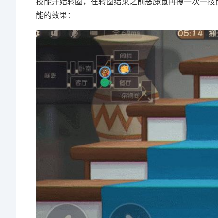
技能开始转圈，在转圈结束之前恶魔鼠再摁一次一技
能的效果：