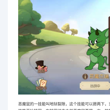
恶魔鼠的一技能叫地狱裂隙
，这个技能可以摁两下，