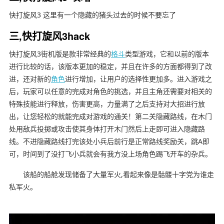
快打旋风3 这里有一个隐藏的猪头过去的时候不要忘了
三,快打旋风3hack
快打旋风3街机版是款非常经典的
格斗
类型游戏，它和以前的版本
进行比较的话，该版本更加的稳定，并且在许多的方面都得到了改
进，还对新的
角色
进行增加，让用户的选择性更加多。进入游戏之
后，玩家可以任意的完成对角色的挑选，并且主角还需要对相关的
特殊技能进行释放，伤害更高，力量满了之后支持对大招进行放
出，让您轻松的就能完成对游戏的通关！第二关隐藏路线，在木门
处用敌兵投掷或攻击使其身体打开木门然后上走即可进入隐藏路
线。不进隐藏路线打完该处小兵后前行是正常路线奖励关，跳A即
可，时间到了没打飞小兵就会有我方没上场角色踢飞开车的杂兵。
该船的船舱发现储备了大量军火,看起来像是骷髅十字党为谁走
私军火。