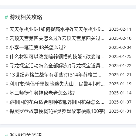
游戏相关攻略
天天象棋业9-1如何提高水平?(天天象棋业9一1超过多少棋友)
2025-02-11
云顶天宫第四关怎么过?(云顶天宫第四关过关秘诀)
2025-02-10
小李一笔连第48关怎么过?
2025-02-04
什么材料可以改变暗器领悟的技能?(改变暗器的品阶)
2025-01-25
寻龙探宝活动怎么全部解冻?(寻龙探宝道具怎么获得)
2025-01-22
13世纪苏格兰战争有哪些?(1314年苏格兰战争)
2025-01-21
利川市:情侣千里探险迷失大山，民警4小时紧急驰援，连夜将两人安全救出, 你怎么看?
2025-01-19
基三师徒任务神秘老者怎么找?
2025-01-14
跳祖国的花朵适合哪种衣服?(祖国花朵怎么跳)
2025-01-07
探灵罗盘故事梗概?(探灵罗盘故事梗概100字)
2025-01-01
游戏相关资讯