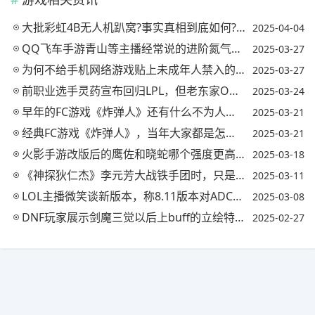
大批彩虹4B无人机趴窝?事实真相到底如何?(彩虹四无人机多少钱)
2025-04-04
QQ飞车手游青山等主播经常说的进阶氮气出弯要怎样操作?(qq飞车进阶氮气出弯有什么技巧嘛)
2025-03-27
为何不给手机网络游戏贴上未成年人禁入的标签?有必要吗?(凭什么不让未成年玩游戏)
2025-03-27
前职业选手灵药宣布回归LPL，但老东家OMG一个行为让他大失所望断送想法，你怎么看?
2025-03-24
早年的FC游戏《炸弹人》还有什么不为人知的彩蛋?
2025-03-21
经典FC游戏《炸弹人》，当年大家都是怎么玩出花的?
2025-03-21
火影手游改版后的鹰佐和晓蛇哪个强度更高?(火影忍者手游鹰佐和晓蛇哪个好)
2025-03-18
《神探狄仁杰》李元芳大战铁手团时，只是背部受伤，为何会失忆?
2025-03-11
LOL主播微笑谈新版本，称8.11版本对ADC极度不公平，玩不好近战就只能熬着了，你怎么看待?
2025-03-08
DNF玩家展示剑魔三觉以后上buff的立绘特效，网友直言立绘不会活到国服，你怎么看?
2025-02-27