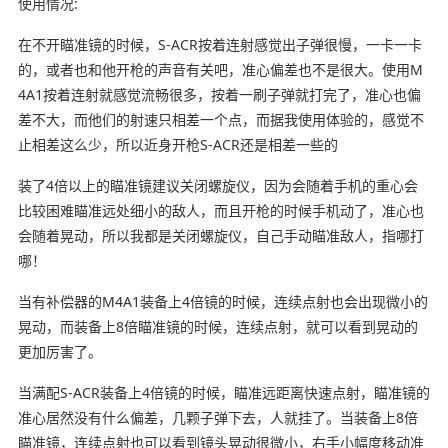
使用情况:
在不开瞄准镜的时候，S-ACR按着连射感觉出子弹很慢，一卡一卡
的，或者也和他开枪的声音有关吧，准心偏差也不是很大。使用M
4A1按着连射就感觉流畅很多，按着一刷子弹就打完了，准心也偏
差不大，而他们的射速只相差一个点，而据我使用体验的，感觉不
止相差这么少，所以近身开枪S-ACR还是相差一些的
装了4倍以上的瞄准镜建议关闭螺旋仪，因为会随着手机的重心会
比较困难瞄准远处细小的敌人，而且开枪的时候手机动了，准心也
会随着晃动，所以我都是关闭螺旋仪，自己手动瞄准敌人，指哪打
哪！
当有补偿器的M4A1装备上4倍镜的时候，连续点射也会出现微小的
晃动，而装备上8倍瞄准镜的时候，连续点射，就可以看到晃动的
更加厉害了。
当满配S-ACR装备上4倍镜的时候，瞄准远距离快速点射，瞄准镜的
准心居然没有什么偏差，几颗子弹下去，人就挂了。当装备上8倍
瞄准镜，连续点射也可以看到镜头晃动很微小，右手小幅度移动准