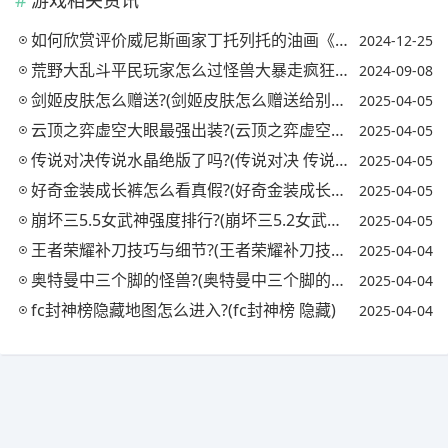
游戏相关资讯
如何欣赏评价威尼斯画家丁托列托的油画《亚当和夏娃》?
2024-12-25
荒野大乱斗平民玩家怎么过怪兽大暴走疯狂难度?(荒野大乱斗怪兽大暴走怎么卡bug)
2024-09-08
剑姬皮肤怎么赠送?(剑姬皮肤怎么赠送给别人)
2025-04-05
云顶之弈虚空大眼最强出装?(云顶之弈虚空之眼出装)
2025-04-05
传说对决传说水晶绝版了吗?(传说对决 传说水晶)
2025-04-05
好奇金装成长裤怎么看真假?(好奇金装成长裤怎么看真假鉴别)
2025-04-05
崩坏三5.5女武神强度排行?(崩坏三5.2女武神强度)
2025-04-05
王者荣耀补刀技巧与细节?(王者荣耀补刀技巧视频)
2025-04-04
奥特曼中三个脚的怪兽?(奥特曼中三个脚的怪兽叫什么)
2025-04-04
fc封神榜隐藏地图怎么进入?(fc封神榜 隐藏)
2025-04-04