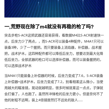
一,荒野现在除了m4就没有再稳的枪了吗?
突击步枪S-ACR这把武器还容易获得，看数据M4比S-ACR射速快一
点，后坐力少了两点，，而S-ACR可以装备4种配件，M4A1只可以
装备3种，少了一个握把。而只要装备上消焰器，补偿器，战术握
把，战术护木，这四种配件都可以降低后坐力，想要达到最大化降
低后坐力，全部武器的枪口可以选择补偿器，而可以装备握把的，
可以选择战术护木
当M4A1只能装备上补偿器的时候，后坐力变成了7.6，S-ACR装备
上补偿器+战术护木，后坐力变成了7.2，别看相差这么微小，当使
用越大的瞄准镜，晃动就越明显，很多时候就差这一点点，子弹就
会打偏了，人也跑了。虽然所冲锋枪的后坐力更小，但是奈何不了
他的射程不远啊，装上4倍镜居然打不远处的敌人.....