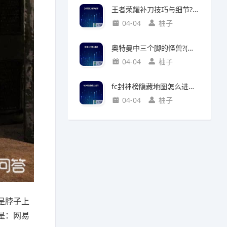
王者荣耀补刀技巧与细节?(王者荣耀补刀技巧视频)
04-04
柚子
奥特曼中三个脚的怪兽?(奥特曼中三个脚的怪兽叫什么)
04-04
柚子
fc封神榜隐藏地图怎么进入?(fc封神榜 隐藏)
04-04
柚子
是脖子上
是：网易