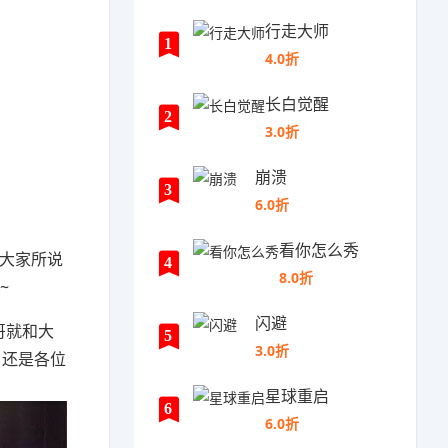
行走大师
1
4.0折
长白觉醒
2
3.0折
崩溃
3
6.0折
看你怎么秀
是大家所说
4
8.0折
~
闪避
哥就和大
5
3.0折
，还是各位
星球重启
6
6.0折