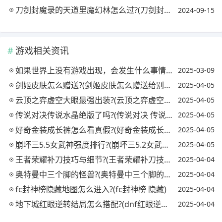
刀剑封魔录的天道里魔幻林怎么过?(刀剑封魔录天权怎么打)
2024-09-15
游戏相关资讯
如果世界上没有游戏出现，会发生什么事情?(没有游戏世界将会如何)
2025-03-09
剑姬皮肤怎么赠送?(剑姬皮肤怎么赠送给别人)
2025-04-05
云顶之弈虚空大眼最强出装?(云顶之弈虚空之眼出装)
2025-04-05
传说对决传说水晶绝版了吗?(传说对决 传说水晶)
2025-04-05
好奇金装成长裤怎么看真假?(好奇金装成长裤怎么看真假鉴别)
2025-04-05
崩坏三5.5女武神强度排行?(崩坏三5.2女武神强度)
2025-04-05
王者荣耀补刀技巧与细节?(王者荣耀补刀技巧视频)
2025-04-04
奥特曼中三个脚的怪兽?(奥特曼中三个脚的怪兽叫什么)
2025-04-04
fc封神榜隐藏地图怎么进入?(fc封神榜 隐藏)
2025-04-04
地下城红眼逆转结局怎么搭配?(dnf红眼逆转结局怎么样)
2025-04-04