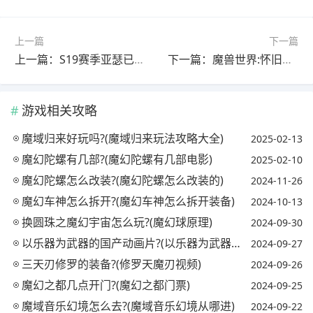
上一篇
下一篇
上一篇：S19赛季亚瑟已经崛起，秒C能力特强，具体打法如何?(s1赛季的亚瑟)
下一篇：魔兽世界:怀旧服猎人"福利"，一只断牙通过BUG可以让无数人驯服，具体如何操作?
游戏相关攻略
魔域归来好玩吗?(魔域归来玩法攻略大全)
2025-02-13
魔幻陀螺有几部?(魔幻陀螺有几部电影)
2025-02-10
魔幻陀螺怎么改装?(魔幻陀螺怎么改装的)
2024-11-26
魔幻车神怎么拆开?(魔幻车神怎么拆开装备)
2024-10-13
换圆珠之魔幻宇宙怎么玩?(魔幻球原理)
2024-09-30
以乐器为武器的国产动画片?(以乐器为武器的国产动画片叫什么)
2024-09-27
三天刃修罗的装备?(修罗天魔刃视频)
2024-09-26
魔幻之都几点开门?(魔幻之都门票)
2024-09-25
魔域音乐幻境怎么去?(魔域音乐幻境从哪进)
2024-09-22