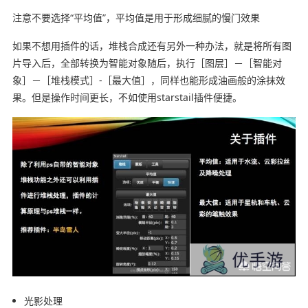
注意不要选择“平均值”，平均值是用于形成细腻的慢门效果
如果不想用插件的话，堆栈合成还有另外一种办法，就是将所有图
片导入后，全部转换为智能对象随后，执行［图层］－［智能对
象］－［堆栈模式］-［最大值］，同样也能形成油画般的涂抹效
果。但是操作时间更长，不如使用starstail插件便捷。
光影处理