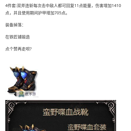
4件套:双斧连斩每次击中敌人都可回复11点能量，伤害增加1410
点，并且使用期间护甲增加705点。
装备掉落：
在铁匠铺锻造
点个赞再走呗?