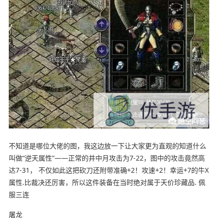
不知道是哪位大佬的图，我这边放一下让大家更为直观的知道什么
叫做“逆天属性”——正常的井中月攻击为7-22，图中的攻击竟然高
达7-31， 不仅如此这把砍刀还附带准确+2！攻速+2！幸运+7的牛X
属性.比裁决还厉害，所以这件装备在当时绝对属于天价珍藏品. 佩
服三连
屠龙