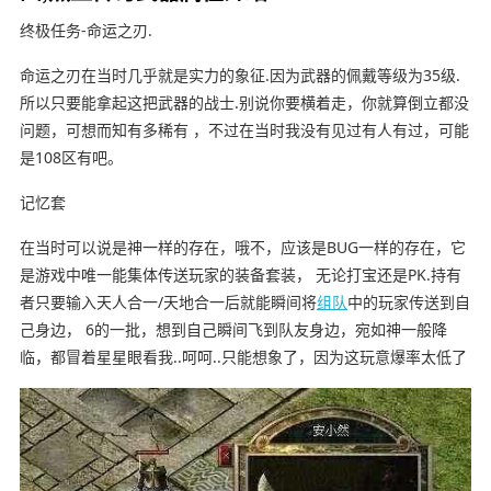
终极任务-命运之刃.
命运之刃在当时几乎就是实力的象征.因为武器的佩戴等级为35级.
所以只要能拿起这把武器的战士.别说你要横着走，你就算倒立都没
问题，可想而知有多稀有 ，不过在当时我没有见过有人有过，可能
是108区有吧。
记忆套
在当时可以说是神一样的存在，哦不，应该是BUG一样的存在，它
是游戏中唯一能集体传送玩家的装备套装， 无论打宝还是PK.持有
者只要输入天人合一/天地合一后就能瞬间将
组队
中的玩家传送到自
己身边， 6的一批，想到自己瞬间飞到队友身边，宛如神一般降
临，都冒着星星眼看我..呵呵..只能想象了，因为这玩意爆率太低了