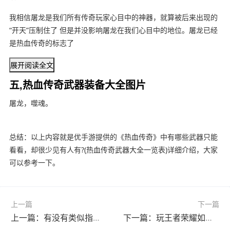
我相信屠龙是我们所有传奇玩家心目中的神器，就算被后来出现的
“开天”压制住了 但是并没影响屠龙在我们心目中的地位。屠龙已经
是热血传奇的标志了
展开阅读全文
五,热血传奇武器装备大全图片
屠龙，噬魂。
总结：以上内容就是优手游提供的《热血传奇》中有哪些武器只能
看看，却很少见有人有?(热血传奇武器大全一览表)详细介绍，大家
可以参考一下。
上一篇
下一篇
上一篇：有没有类似指环王online的游戏，画风好看，可玩度高，不氪金，休闲玩的大型网游?
下一篇：玩王者荣耀如果不跟人组队是不是很难上到高级别段位?(王者荣耀不组队上不了王者)