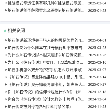
挑战模式幸运任务有哪几种?(挑战模式专属奖励)
2025-03-04
炉石传说剑圣萨穆罗怎么得到?(炉石传说剑圣萨穆罗卡组)
2025-01-23
相关资讯
炉石传说新环境关于猎人的构思是怎样的?(炉石传说新版猎人)
2025-04-01
炉石传说为什么脚本在狂野横行却不被暴雪与网易爸爸制裁?(炉石传说为什么狂野模式玩不了)
2025-03-28
为什么炉石传说脚本越来越多?(炉石传说脚本为什么这么多)
2025-03-26
为什么《炉石传说》中011、122算标准身材，但233、344就算呢?(炉石传说128)
2025-03-16
炉石手机怎么双开?(炉石手机怎么双开账号)
2025-03-07
《炉石传说》巨龙降临最强OTK卡组，刷币贼火了，5费即可1套，具体如何操作?
2025-02-14
《炉石传说》奥丹姆最毒瘤卡组，姐夫鱼人骑火了，77%胜率污染天梯，具体如何操作?
2025-01-27
你《炉石传说》的信仰卡组是什么?(你《炉石传说》的信仰卡组是什么样的)
2024-12-18
你会为《炉石传说》设计怎样的卡牌呢?(你会为《炉石传说》设计怎样的卡牌呢英语)
2024-12-04
炉石传说被封停?(炉石传说封禁名单)
2024-11-28