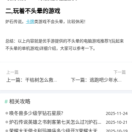
二,玩着不头晕的游戏
炉石传说。
卡牌
类游戏不会头晕，比较休闲！
总结：以上内容就是优手游提供的不头晕的电脑游戏推荐?(玩起来
不头晕的单机游戏)详细介绍，大家可以参考一下。
上一篇
下一篇
上一篇：干枯树怎么救活最快?(干枯树怎么救活最快的方法)
下一篇：逃跑吧少年水之忍者该带哪种武器卡?(逃跑吧少年水之忍者带什么)
相关攻略
唤冬兽多少级学钻石星辰?
2025-11-24
炉石传说英雄之书刺客第七关怎么过?(炉石传说英雄之书刺客攻略)
2025-10-21
荣耀大天使卡利玛神庙多少级开?(荣耀大天使卡利玛神庙打几次)
2025-10-19