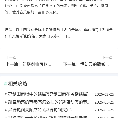
此外，江湖流还探索了许多不同的元素，例如民谣、电子、氛围
等，使其音乐更加丰富和多元化。
总结：以上内容就是优手游提供的江湖流是boombap吗?(江湖流是
什么风格)详细介绍，大家可以参考一下。
上一篇
下一篇
上一篇：幻塔剑仙可以飞吗?(幻塔大剑)
下一篇：伊甸园的骄傲剧情?(伊甸园的骄傲角色原型)
相关攻略
亮剑田雨狱中的结局?(亮剑田雨在监狱结局)
2026-03-25
跳舞动感的节奏感怎么拍的?(跳舞动感的节奏感怎么拍的视频)
2026-03-25
异行诡闻录顺序?(《异行诡闻录》)
2026-03-25
抓娃娃机一天盈利多少?(抓娃娃机一年能赚多少钱)
2026-03-25