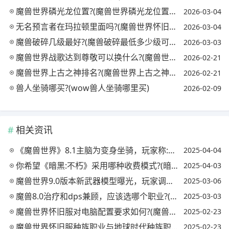
魔兽世界磷光龙位置?(魔兽世界磷光龙位置在哪)
2026-03-04
无名预言者在玛拉顿里面吗?(魔兽世界怀旧服无名预言者在哪)
2026-03-04
魔兽破碎几级最好?(魔兽破碎最低多少级可以进)
2026-03-03
魔兽世界战歌达到尊敬可以换什么?(魔兽世界战歌达到尊敬可以换什么技能)
2026-02-21
魔兽世界上古之神排名?(魔兽世界上古之神排名前十)
2026-02-21
兽人坐骑哪买?(wow兽人坐骑哪里买)
2026-02-09
相关资讯
《魔兽世界》8.1主脑为变身坐骑，玩家称:速度最快的章鱼坐骑，具体有多快?
2025-04-04
你希望《暗黑:不朽》采用哪种收费模式?(暗黑破坏神:不朽收费模式)
2025-04-03
魔兽世界9.0版本新武器模型曝光，玩家调侃:暴雪美工终于再次上线了，如何评价?
2025-03-06
魔兽8.0治疗和dps兼顾，应该选哪个职业?(魔兽世界8.3治疗职业哪个好)
2025-03-03
魔兽世界怀旧服对电脑配置要求如何?(魔兽世界怀旧服电脑配置要求高吗)
2025-02-23
魔兽世界怀旧服种族职业与地球时代种族职业对比，如何选择?(魔兽世界怀旧种族职业搭配)
2025-02-23