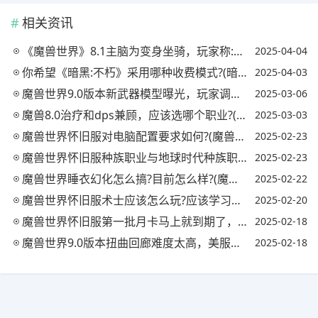
相关资讯
《魔兽世界》8.1主脑为变身坐骑，玩家称:速度最快的章鱼坐骑，具体有多快?
2025-04-04
你希望《暗黑:不朽》采用哪种收费模式?(暗黑破坏神:不朽收费模式)
2025-04-03
魔兽世界9.0版本新武器模型曝光，玩家调侃:暴雪美工终于再次上线了，如何评价?
2025-03-06
魔兽8.0治疗和dps兼顾，应该选哪个职业?(魔兽世界8.3治疗职业哪个好)
2025-03-03
魔兽世界怀旧服对电脑配置要求如何?(魔兽世界怀旧服电脑配置要求高吗)
2025-02-23
魔兽世界怀旧服种族职业与地球时代种族职业对比，如何选择?(魔兽世界怀旧种族职业搭配)
2025-02-23
魔兽世界睡衣幻化怎么搞?目前怎么样?(魔兽世界幻化衣服)
2025-02-22
魔兽世界怀旧服术士应该怎么玩?应该学习什么专业?(魔兽怀旧服术士怎么样)
2025-02-20
魔兽世界怀旧服第一批月卡马上就到期了，说说你练到多少级?(魔兽世界怀旧服月卡多少金一张)
2025-02-18
魔兽世界9.0版本扭曲回廊难度太高，美服玩家怒喷设计师:抄都抄不明白.如何看待?
2025-02-18