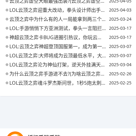
云顶之弈虚空大眼最强出装?(云顶之弈虚空之眼出装)
2025-04-05
LOL云顶之弈迎重大改动，拳头设计师出手将6刺客阵容属性大削，虚空刺玩法还能玩吗?
2025-04-03
云顶之弈中为什么有的人一局能拿到两三个三星英雄?有什么技巧吗?
2025-03-24
LOL:手游悄悄下方亚洲测试，拳头一言阻拦中国玩家，但卡牌游戏即将上线，你怎么看?
2025-03-17
神超云顶之弈卡BUG进圈引热议，你玩云顶之弈的时候卡过BUG么?(云顶之弈不出卡)
2025-03-17
LOL:云顶之弈神超登顶国服第一，成为第一个超凡大师，你觉得他的水平如何?
2025-03-07
LOL云顶之弈:大师将成为云顶最低水平，大师以下不掉段!S3排位大爆料，如何评价?
2025-03-07
LOL云顶之弈沦为神仙打架，逆天外挂满天飞，卖家霸气承诺，永不封号，你有何看法?
2025-03-04
为什么云顶之弈手游进不去?(为啥云顶之弈手游进不去)
2025-02-26
LOL云顶之弈魂斗罗杰斯问世，1秒5炮太刺激，3星小法被打傻了，具体如何操作?
2025-02-25
Copyright © 2021-2035 优手游 版权所有 网站备案号：
陕ICP备