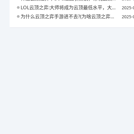
LOL云顶之弈:大师将成为云顶最低水平，大师以下不掉段!S3排位大爆料，如何评价?
2025-
为什么云顶之弈手游进不去?(为啥云顶之弈手游进不去)
2025-