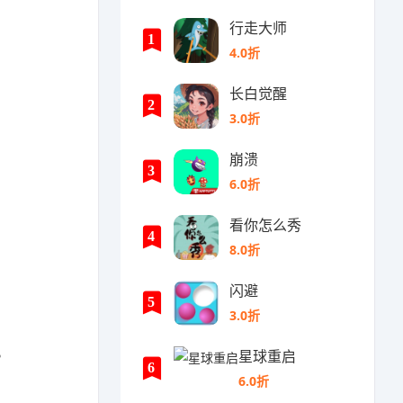
行走大师
1
4.0折
长白觉醒
2
3.0折
崩溃
3
6.0折
看你怎么秀
4
8.0折
闪避
5
3.0折
。
星球重启
6
6.0折