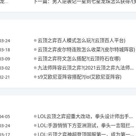
上一篇：五龙族阿克尚云顶之弈阵容推荐?(云顶之弈s5.5龙族阿克尚)
云顶之弈百人模式怎么玩?(云顶百人平台)
03-24
云顶之弈皮尔特连败怎么收菜?(皮尔特城阵容)
03-18
云顶之弈符文怎么搭配?(云顶符石在哪)
03-09
九法师阵容云顶之弈?(2021云顶之弈九法师阵容搭配)
03-02
s9艾欧尼亚阵容搭配?(lol艾欧尼亚阵容)
02-21
LOL云顶之弈迎重大改动，拳头设计师出手将6刺客阵容属性大削，虚空刺玩法还能玩吗?
04-05
LOL:手游悄悄下方亚洲测试，拳头一言阻拦中国玩家，但卡牌游戏即将上线，你怎么看?
03-24
LOL:云顶之弈神超登顶国服第一，成为第一个超凡大师，你觉得他的水平如何?
03-17