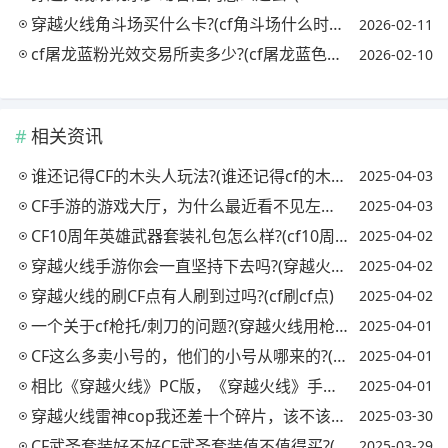
穿越火线角斗场买什么卡?(cf角斗场什么时候出的)
2026-02-11
cf屠龙蓝粉光效交易所卖多少?(cf屠龙蓝色光效)
2026-02-10
相关资讯
谁还记得CF的木头人玩法?(谁还记得cf的木头人玩法是什么)
2025-04-03
CF手游的游戏大厅，为什么最近看不见左下角的自己微信头像了?是BUG么?
2025-04-03
CF10周年英雄武器套装礼包怎么样?(cf10周年套装多少钱)
2025-04-02
穿越火线手游你会一直坚持下去吗?(穿越火线手游还能坚持几年)
2025-04-02
穿越火线的刷CF点有人刷到过吗?(cf刷cf点)
2025-04-02
一个关于cf枪托/刺刀的问题?(穿越火线用枪托算刀吗)
2025-04-01
CF这么多卖小号的，他们的小号从哪来的?(cf小号在哪里买)
2025-04-01
相比《穿越火线》PC版，《穿越火线》手游有哪些创新?(穿越火线手游vs端游)
2025-04-01
穿越火线雷神cop我还差十个碎片，该不该买这次赏金令?(cf手游雷神cop得要多少赏金等级)
2025-03-30
CF武圣套装好不好CF武圣套装值不值得买?(cf武圣套装值得买吗)
2025-03-29