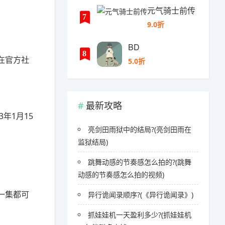
元气骑士前传
7
9.0折
BD
8
在官方社
5.0折
最新攻略
年1月15
亮剑田雨狱中的结局?(亮剑田雨在
监狱结局)
跳舞动感的节奏感怎么拍的?(跳舞
动感的节奏感怎么拍的视频)
一集都可
异行诡闻录顺序?(《异行诡闻录》)
抓娃娃机一天盈利多少?(抓娃娃机