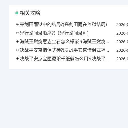
相关攻略
亮剑田雨狱中的结局?(亮剑田雨在监狱结局)
2026-
异行诡闻录顺序?(《异行诡闻录》)
2026-
海贼王燃烧意志宝石怎么镶嵌?(海贼王燃烧意志宝石镶嵌攻略)
2026-
决战平安京情侣式神?(决战平安京情侣式神怎么获得)
2026-
决战平安京宝匣藏珍千纸鹤怎么用?(决战平安京匣中珍宝活动)
2026-