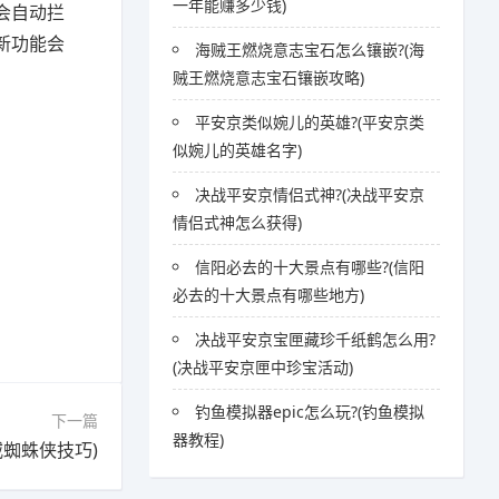
一年能赚多少钱)
会自动拦
新功能会
海贼王燃烧意志宝石怎么镶嵌?(海
贼王燃烧意志宝石镶嵌攻略)
平安京类似婉儿的英雄?(平安京类
似婉儿的英雄名字)
决战平安京情侣式神?(决战平安京
情侣式神怎么获得)
信阳必去的十大景点有哪些?(信阳
必去的十大景点有哪些地方)
决战平安京宝匣藏珍千纸鹤怎么用?
(决战平安京匣中珍宝活动)
钓鱼模拟器epic怎么玩?(钓鱼模拟
下一篇
器教程)
蜘蛛侠技巧)