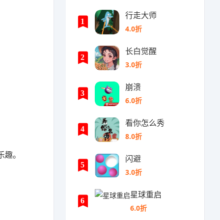
行走大师
1
4.0折
长白觉醒
2
3.0折
崩溃
3
6.0折
看你怎么秀
4
8.0折
乐趣。
闪避
5
3.0折
星球重启
6
6.0折