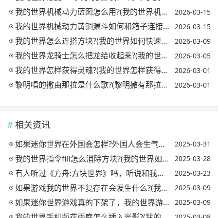
我的世界机械动力蓝图怎么用?(我的世界机械动力详细教程)
2026-03-15
我的世界机械动力黄铜漏斗如何和箱子连接?(mc机械动力黄铜)
2026-03-15
我的世界怎么连搭方块?(我的世界如何快速搭建方块)
2026-03-09
我的世界龙骑士怎么把龙给收起来?(我的世界龙骑士怎么用怎么让龙坐下来?)
2026-03-05
我的世界怎样获得灵魂?(我的世界怎样获得灵魂碎片)
2026-03-01
黎明唱的撒由那拉是什么歌?(黎明撒有那拉是什么歌)
2026-03-01
相关资讯
如果迷你世界在外国会怎样?外国人会生气吗?(迷你世界在外国怎么样)
2025-03-31
我的世界指令fill怎么消除方块?(我的世界如何用命令方块消除方块)
2025-03-28
有人听过《方舟:方块世界》吗，听说和我的世界很像，值得入吗?
2025-03-23
如果游戏我的世界不复存在会发生什么?(我的世界不再回来)
2025-03-09
如果迷你世界游戏真的下架了，我的世界游戏真的会比以前好吗?(迷你世界下架我的世界玩家的反应)
2025-03-09
我的世界手机版花雨庭怎么插入光影?(我的世界手机版花雨庭选项在哪)
2025-03-08