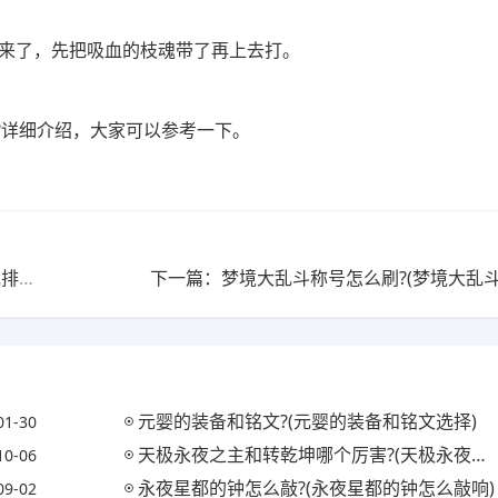
不来了，先把吸血的枝魂带了再上去打。
?详细介绍，大家可以参考一下。
上一篇：飞行模式可以玩的游戏?(飞行模式可以玩的游戏排行榜)
下一篇：梦境大乱斗称号怎么刷?(梦境大乱斗
元婴的装备和铭文?(元婴的装备和铭文选择)
01-30
天极永夜之主和转乾坤哪个厉害?(天极永夜之主和转乾坤哪个厉害些)
10-06
永夜星都的钟怎么敲?(永夜星都的钟怎么敲响)
09-02