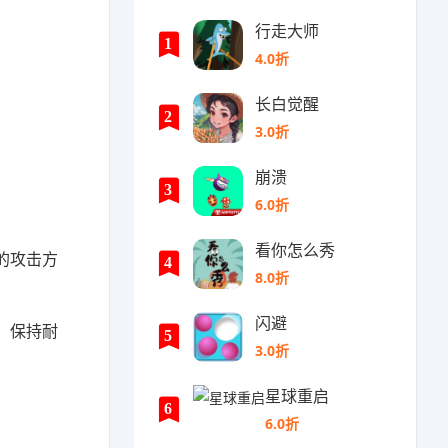
行走大师
1
4.0折
长白觉醒
2
3.0折
崩溃
3
6.0折
看你怎么秀
的攻击方
4
8.0折
闪避
，保持耐
5
3.0折
星球重启
6
6.0折