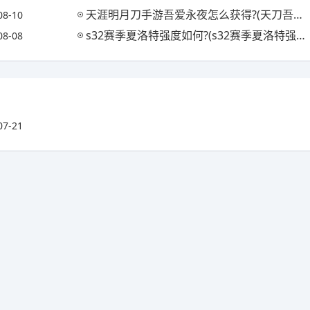
天涯明月刀手游吾爱永夜怎么获得?(天刀吾爱系列怎么获得)
08-10
s32赛季夏洛特强度如何?(s32赛季夏洛特强度如何样)
08-08
07-21