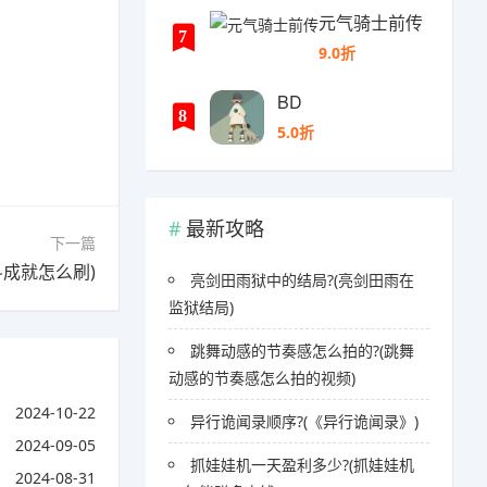
元气骑士前传
7
9.0折
BD
8
5.0折
最新攻略
下一篇
成就怎么刷)
亮剑田雨狱中的结局?(亮剑田雨在
监狱结局)
跳舞动感的节奏感怎么拍的?(跳舞
动感的节奏感怎么拍的视频)
2024-10-22
异行诡闻录顺序?(《异行诡闻录》)
2024-09-05
抓娃娃机一天盈利多少?(抓娃娃机
2024-08-31