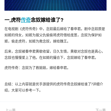
一,虎符
传奇
念奴嫁给谁了?
在电视剧《虎符传奇》中，念奴最后嫁给了春申君。剧中念奴原是
如姬的侍女，如姬为报父仇偷偷将虎符借给庞葱，念奴为保护如
姬，偷走虎符，如姬为救念奴，嫁给魏王。
后来，念奴被春申君黄歇收留，日久生情，黄歇对念奴也是真心，
念奴也慢慢爱上了他。在如姬的撮合下，念奴嫁给了春申君。
虎符传奇：念奴为了救姐姐，嫁给春申君。
总结：以上内容就是优手游提供的虎符传奇念奴嫁给谁了?详细介
绍，大家可以参考一下。
上一篇
下一篇