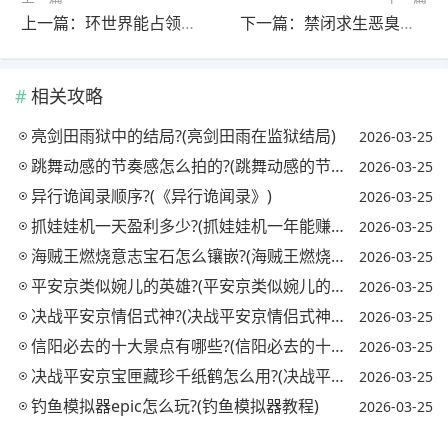
上一篇：环世界能占领全世界吗?(环世界能占领全世界吗知乎)
下一篇：禁闭求生恶臭排放器都能吸引什么虫子?(禁闭求生放屁虫)
相关攻略
亮剑田雨狱中的结局?(亮剑田雨在监狱结局)
2026-03-25
跳舞动感的节奏感怎么拍的?(跳舞动感的节奏感怎么拍的视频)
2026-03-25
异行诡闻录顺序?(《异行诡闻录》)
2026-03-25
抓娃娃机一天盈利多少?(抓娃娃机一年能赚多少钱)
2026-03-25
海贼王燃烧意志宝石怎么镶嵌?(海贼王燃烧意志宝石镶嵌攻略)
2026-03-25
平安京类似婉儿的英雄?(平安京类似婉儿的英雄名字)
2026-03-25
决战平安京情侣式神?(决战平安京情侣式神怎么获得)
2026-03-25
信阳必去的十大景点有哪些?(信阳必去的十大景点有哪些地方)
2026-03-25
决战平安京宝匣藏珍千纸鹤怎么用?(决战平安京匣中珍宝活动)
2026-03-25
钓鱼模拟器epic怎么玩?(钓鱼模拟器教程)
2026-03-25