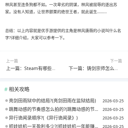
林风甚至连条狗都不如。一次卑劣的阴谋，林风被屈辱的逐出苏
家。没有人知道，让世界颤栗的绝世王者，就此诞生……...
总结：以上内容就是优手游提供的主角是林风唐薇的小说叫什么名
字?详细介绍，大家可以参考一下。
上一篇
下一篇
上一篇：Steam有哪些有单机剧情的好玩设计游戏?(steam里好玩的单机剧情游戏)
下一篇：铸剑宗师怎么合成矿石?(铸剑宗师怎么合成矿石装备)
相关攻略
亮剑田雨狱中的结局?(亮剑田雨在监狱结局)
2026-03-25
跳舞动感的节奏感怎么拍的?(跳舞动感的节奏感怎么拍的视频)
2026-03-25
异行诡闻录顺序?(《异行诡闻录》)
2026-03-25
抓娃娃机一天盈利多少?(抓娃娃机一年能赚多少钱)
2026-03-25