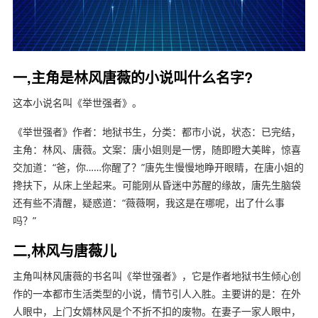
一,主角是林风唐薇的小说叫什么名字?
这本小说名叫《举世强者》。
《举世强者》作者：地狱书生，分类：都市小说，状态：已完结，
主角：林风、唐薇。文案：唐小姐则是一愣，随即瞪大美眸，惊喜
交加道：“爸，你……你醒了？”唐先生慢慢地睁开眼睛，在唐小姐的
搀扶下，从床上坐起来。可能刚从昏迷中苏醒的缘故，唐先生脑袋
还有些不清醒，疑惑道：“薇薇啊，我这是在哪呢，出了什么事
吗？”
二,林风与唐薇儿
主角叫林风唐薇的书名叫《举世强者》，它是作者地狱书生倾心创
作的一本都市生活类型的小说，情节引人入胜。主要讲的是：在外
人眼中，上门女婿林风是个不折不扣的废物。在妻子一家人眼中，